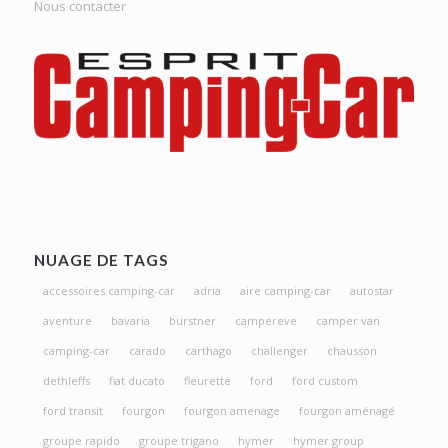
Nous contacter
NUAGE DE TAGS
accessoires camping-car
adria
aire camping-car
autostar
aventure
bavaria
burstner
campereve
camper van
camping-car
carado
carthago
challenger
chausson
dethleffs
fiat ducato
fleurette
ford
ford custom
ford transit
fourgon
fourgon amenage
fourgon aménagé
groupe rapido
groupe trigano
hymer
hymer group