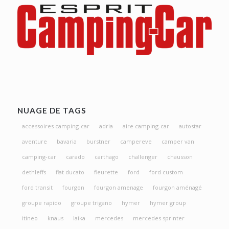
NUAGE DE TAGS
accessoires camping-car
adria
aire camping-car
autostar
aventure
bavaria
burstner
campereve
camper van
camping-car
carado
carthago
challenger
chausson
dethleffs
fiat ducato
fleurette
ford
ford custom
ford transit
fourgon
fourgon amenage
fourgon aménagé
groupe rapido
groupe trigano
hymer
hymer group
itineo
knaus
laika
mercedes
mercedes sprinter