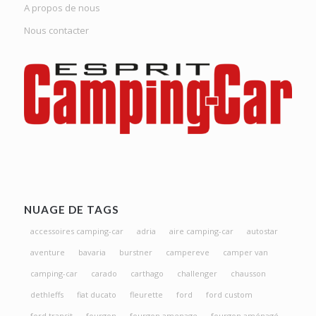
A propos de nous
Nous contacter
NUAGE DE TAGS
accessoires camping-car
adria
aire camping-car
autostar
aventure
bavaria
burstner
campereve
camper van
camping-car
carado
carthago
challenger
chausson
dethleffs
fiat ducato
fleurette
ford
ford custom
ford transit
fourgon
fourgon amenage
fourgon aménagé