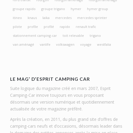
groupe rapido
groupe trigano
hymer
hymer group
itineo
knaus
laika
mercedes
mercedes sprinter
pilote
profile
profilé
rapido
renault trafic
stationnement camping-car
toit relevable
trigano
van aménagé
vanlife
volkswagen
voyage
westfalia
LE MAG’ D’ESPRIT CAMPING CAR
Suite logique du magazine créé en mars 2007, Esprit
Camping-Car innove toujours en vous proposant
désormais une version numérique et quotidiennement
actualisée de votre magazine préféré.
Après la création, en 2011, du plus grand site d’offres de
camping-cars neufs et d’occasions, désormais leader dans
le domaine des petites annonces,après la mise en place