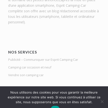
d’une application smartphone, Esprit Camping-Car
complète son offre avec un blog rédactionnel accessible à
tous les utilisateurs (smartphone, tablette et ordinateur
personnel).
NOS SERVICES
Publicité – Communiquer sur Esprit Camping Car
Camping car occasion et neuf
Vendre son camping car
Nous utilisons des cookies pour vous garantir la meilleure
expérience sur notre site web. Si vous continuez à utiliser ce
site, nous supposerons que vous en êtes satisfait.
Le Mag d'Esprit Camping Car | Netlight solutions © 2020 | Tous droits