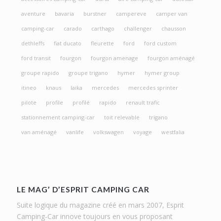
aventure
bavaria
burstner
campereve
camper van
camping-car
carado
carthago
challenger
chausson
dethleffs
fiat ducato
fleurette
ford
ford custom
ford transit
fourgon
fourgon amenage
fourgon aménagé
groupe rapido
groupe trigano
hymer
hymer group
itineo
knaus
laika
mercedes
mercedes sprinter
pilote
profile
profilé
rapido
renault trafic
stationnement camping-car
toit relevable
trigano
van aménagé
vanlife
volkswagen
voyage
westfalia
LE MAG’ D’ESPRIT CAMPING CAR
Suite logique du magazine créé en mars 2007, Esprit
Camping-Car innove toujours en vous proposant