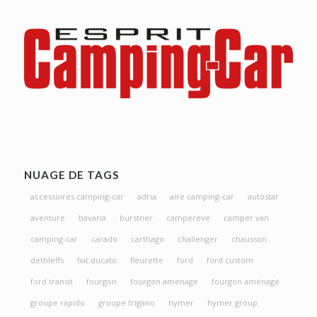
NUAGE DE TAGS
accessoires camping-car
adria
aire camping-car
autostar
aventure
bavaria
burstner
campereve
camper van
camping-car
carado
carthago
challenger
chausson
dethleffs
fiat ducato
fleurette
ford
ford custom
ford transit
fourgon
fourgon amenage
fourgon aménagé
groupe rapido
groupe trigano
hymer
hymer group