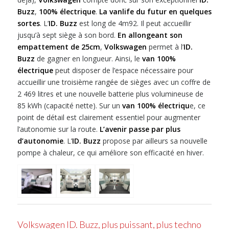
Buzz
,
100% électrique
.
La vanlife du futur en quelques
sortes
. L’
ID. Buzz
est long de 4m92. Il peut accueillir
jusqu’à sept siège à son bord.
En allongeant son
empattement de 25cm
,
Volkswagen
permet à l’
ID.
Buzz
de gagner en longueur. Ainsi, le
van 100%
électrique
peut disposer de l’espace nécessaire pour
accueillir une troisième rangée de sièges avec un coffre de
2 469 litres et une nouvelle batterie plus volumineuse de
85 kWh (capacité nette). Sur un
van 100% électriqu
e, ce
point de détail est clairement essentiel pour augmenter
l’autonomie sur la route.
L’avenir passe par plus
d’autonomie
. L’
ID. Buzz
propose par ailleurs sa nouvelle
pompe à chaleur, ce qui améliore son efficacité en hiver.
Volkswagen ID. Buzz, plus puissant, plus techno