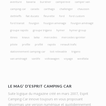
aventure
bavaria
burstner
campereve
camper van
camping-car
carado
carthago
challenger
chausson
dethleffs
fiat ducato
fleurette
ford
ford custom
ford transit
fourgon
fourgon amenage
fourgon aménagé
groupe rapido
groupe trigano
hymer
hymer group
itineo
knaus
laika
mercedes
mercedes sprinter
pilote
profile
profilé
rapido
renault trafic
stationnement camping-car
toit relevable
trigano
van aménagé
vanlife
volkswagen
voyage
westfalia
LE MAG’ D’ESPRIT CAMPING CAR
Suite logique du magazine créé en mars 2007, Esprit
Camping-Car innove toujours en vous proposant
désormais une version numérique et quotidiennement