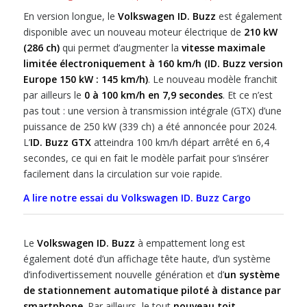
En version longue, le
Volkswagen ID. Buzz
est également
disponible avec un nouveau moteur électrique de
210 kW
(286 ch)
qui permet d’augmenter la
vitesse maximale
limitée électroniquement à 160 km/h (ID. Buzz version
Europe 150 kW : 145 km/h)
. Le nouveau modèle franchit
par ailleurs le
0 à 100 km/h en 7,9 secondes
. Et ce n’est
pas tout : une version à transmission intégrale (GTX) d’une
puissance de 250 kW (339 ch) a été annoncée pour 2024.
L’
ID. Buzz GTX
atteindra 100 km/h départ arrêté en 6,4
secondes, ce qui en fait le modèle parfait pour s’insérer
facilement dans la circulation sur voie rapide.
A lire notre essai du Volkswagen ID. Buzz Cargo
Le
Volkswagen ID. Buzz
à empattement long est
également doté d’un affichage tête haute, d’un système
d’infodivertissement nouvelle génération et d’
un système
de stationnement automatique piloté à distance par
smartphone
. Par ailleurs, le tout
nouveau toit