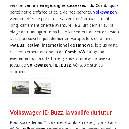
version
van aménagé
,
digne successeur du Combi
qui a
bercé notre enfance et celle de nos parents.
Volkswagen
vient en effet de présenter sa version à empattement
long, carrément orienté aventure, le 2 juin dernier sur la
plage de Huntington Beach. Le lancement de cette version
s’est poursuivi fin juin dernier en Europe, lors du dernier
V
W Bus Festival international de Hanovre
, le plus vaste
rassemblement européen de
Combi VW
. Un grand
événement qui a offert une grande vitrine au nouveau
joyau de
Volkswagen
, l’
ID. Buzz
, véritable star du
moment.
Volkswagen ID. Buzz, la vanlife du futur
Pour succéder au
T4
, dernier Combi en date (il y a 20 ans
déjà),
Volkswagen
compte donc sur son exceptionnel
ID.