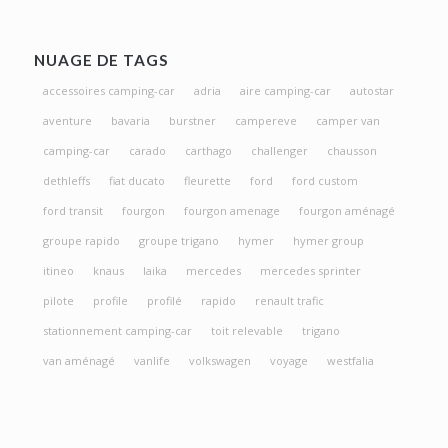
NUAGE DE TAGS
accessoires camping-car
adria
aire camping-car
autostar
aventure
bavaria
burstner
campereve
camper van
camping-car
carado
carthago
challenger
chausson
dethleffs
fiat ducato
fleurette
ford
ford custom
ford transit
fourgon
fourgon amenage
fourgon aménagé
groupe rapido
groupe trigano
hymer
hymer group
itineo
knaus
laika
mercedes
mercedes sprinter
pilote
profile
profilé
rapido
renault trafic
stationnement camping-car
toit relevable
trigano
van aménagé
vanlife
volkswagen
voyage
westfalia