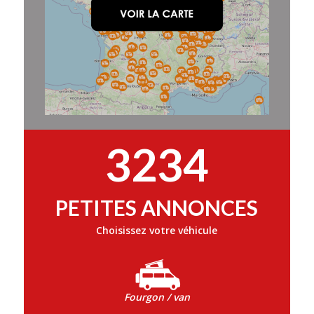
3234
PETITES ANNONCES
Choisissez votre véhicule
Fourgon / van