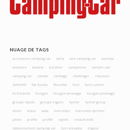
NUAGE DE TAGS
accessoires camping-car
adria
aire camping-car
autostar
aventure
bavaria
burstner
campereve
camper van
camping-car
carado
carthago
challenger
chausson
dethleffs
fiat ducato
fleurette
ford
ford custom
ford transit
fourgon
fourgon amenage
fourgon aménagé
groupe rapido
groupe trigano
hymer
hymer group
itineo
knaus
laika
mercedes
mercedes sprinter
pilote
profile
profilé
rapido
renault trafic
stationnement camping-car
toit relevable
trigano