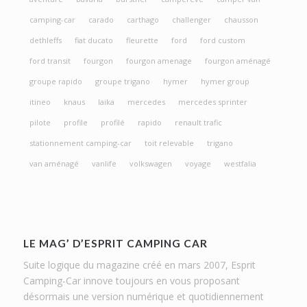
camping-car
carado
carthago
challenger
chausson
dethleffs
fiat ducato
fleurette
ford
ford custom
ford transit
fourgon
fourgon amenage
fourgon aménagé
groupe rapido
groupe trigano
hymer
hymer group
itineo
knaus
laika
mercedes
mercedes sprinter
pilote
profile
profilé
rapido
renault trafic
stationnement camping-car
toit relevable
trigano
van aménagé
vanlife
volkswagen
voyage
westfalia
LE MAG’ D’ESPRIT CAMPING CAR
Suite logique du magazine créé en mars 2007, Esprit
Camping-Car innove toujours en vous proposant
désormais une version numérique et quotidiennement