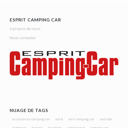
ESPRIT CAMPING CAR
A propos de nous
Nous contacter
NUAGE DE TAGS
accessoires camping-car
adria
aire camping-car
autostar
aventure
bavaria
burstner
campereve
camper van