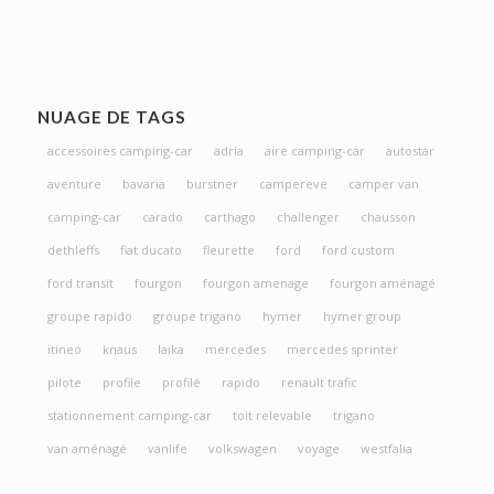
NUAGE DE TAGS
accessoires camping-car
adria
aire camping-car
autostar
aventure
bavaria
burstner
campereve
camper van
camping-car
carado
carthago
challenger
chausson
dethleffs
fiat ducato
fleurette
ford
ford custom
ford transit
fourgon
fourgon amenage
fourgon aménagé
groupe rapido
groupe trigano
hymer
hymer group
itineo
knaus
laika
mercedes
mercedes sprinter
pilote
profile
profilé
rapido
renault trafic
stationnement camping-car
toit relevable
trigano
van aménagé
vanlife
volkswagen
voyage
westfalia