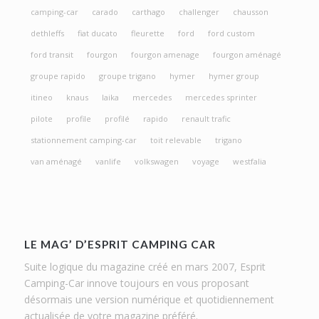
camping-car
carado
carthago
challenger
chausson
dethleffs
fiat ducato
fleurette
ford
ford custom
ford transit
fourgon
fourgon amenage
fourgon aménagé
groupe rapido
groupe trigano
hymer
hymer group
itineo
knaus
laika
mercedes
mercedes sprinter
pilote
profile
profilé
rapido
renault trafic
stationnement camping-car
toit relevable
trigano
van aménagé
vanlife
volkswagen
voyage
westfalia
LE MAG’ D’ESPRIT CAMPING CAR
Suite logique du magazine créé en mars 2007, Esprit
Camping-Car innove toujours en vous proposant
désormais une version numérique et quotidiennement
actualisée de votre magazine préféré.