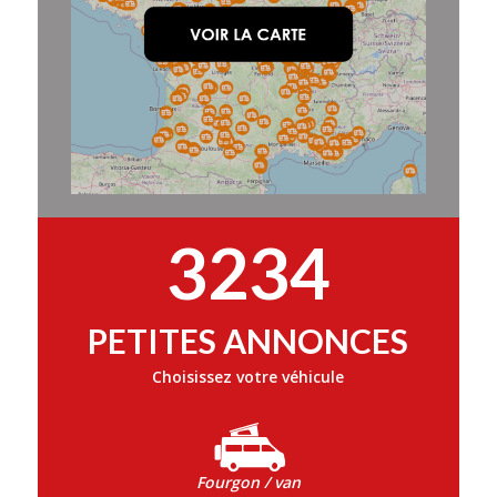
3234
PETITES ANNONCES
Choisissez votre véhicule
Fourgon / van