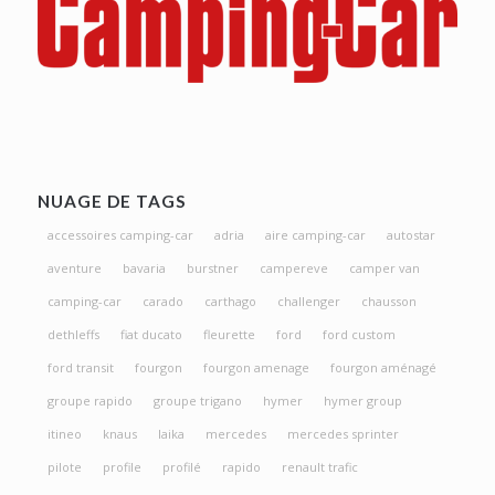
NUAGE DE TAGS
accessoires camping-car
adria
aire camping-car
autostar
aventure
bavaria
burstner
campereve
camper van
camping-car
carado
carthago
challenger
chausson
dethleffs
fiat ducato
fleurette
ford
ford custom
ford transit
fourgon
fourgon amenage
fourgon aménagé
groupe rapido
groupe trigano
hymer
hymer group
itineo
knaus
laika
mercedes
mercedes sprinter
pilote
profile
profilé
rapido
renault trafic