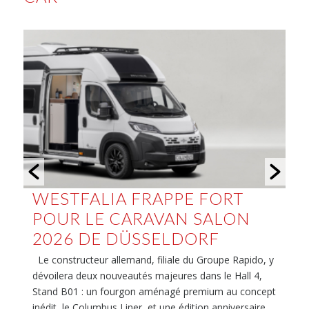
 FORT
BÜRSTNER B66 : 3
 SALON
FOURGONS AMÉNAGÉS
ORF
TOUT COMPRIS EN 2026
u Groupe Rapido, y
Le Bürstner B66 s'impose comme l'une des sér
dans le Hall 4,
plus commentées de la saison chez le constru
remium au concept
franco-allemand. Née comme une simple éditi
tion anniversaire
anniversaire pour célébrer les 66 ans de la ma