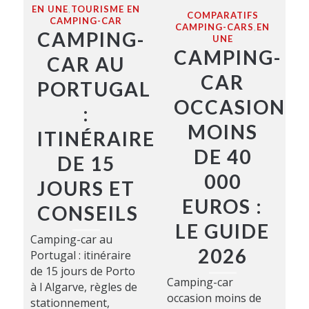
EN UNE
TOURISME EN
,
COMPARATIFS
CAMPING-CAR
CAMPING-CARS
EN
,
CAMPING-
UNE
CAMPING-
CAR AU
CAR
PORTUGAL
OCCASION
:
MOINS
ITINÉRAIRE
DE 40
DE 15
000
JOURS ET
EUROS :
CONSEILS
LE GUIDE
Camping-car au
2026
Portugal : itinéraire
de 15 jours de Porto
Camping-car
à l Algarve, règles de
occasion moins de
stationnement,