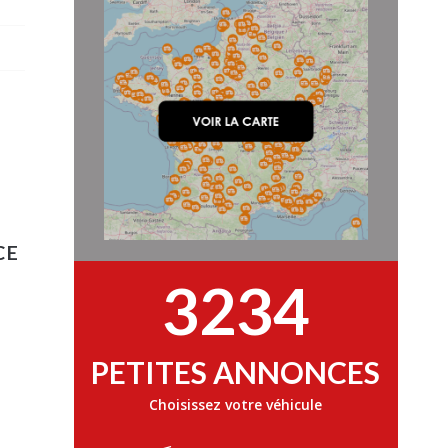
CE
3234
PETITES ANNONCES
Choisissez votre véhicule