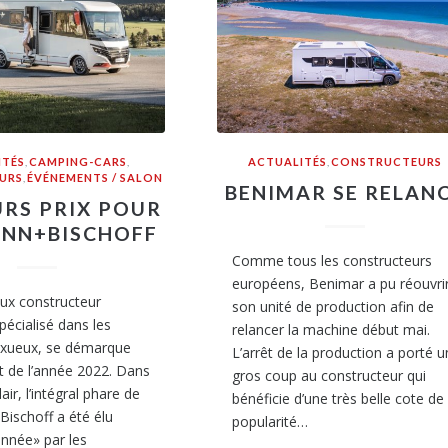
ITÉS
,
CAMPING-CARS
,
ACTUALITÉS
,
CONSTRUCTEURS
URS
,
ÉVÉNEMENTS / SALON
BENIMAR SE RELAN
URS PRIX POUR
ANN+BISCHOFF
Comme tous les constructeurs
européens, Benimar a pu réouvri
eux constructeur
son unité de production afin de
pécialisé dans les
relancer la machine début mai.
luxueux, se démarque
L’arrêt de la production a porté u
t de l’année 2022. Dans
gros coup au constructeur qui
lair, l’intégral phare de
bénéficie d’une très belle cote de
ischoff a été élu
popularité…
année» par les