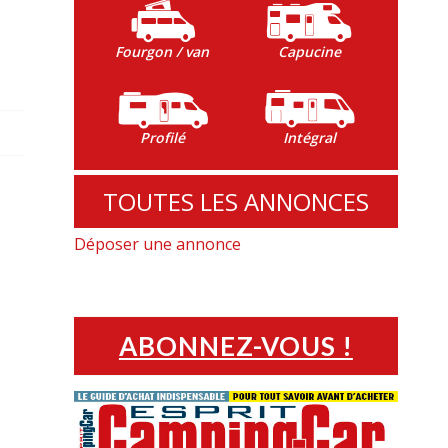
a
Fourgon / van
Capucine
Profilé
Intégral
TOUTES LES ANNONCES
Déposer une annonce
ABONNEZ-VOUS !