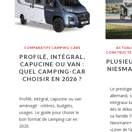
COMPARATIFS CAMPING-CARS
ACTUAL
CONSTRUCTE
PROFILÉ, INTÉGRAL,
PLUSIE
CAPUCINE OU VAN :
NIESM
QUEL CAMPING-CAR
CHOISIR EN 2026 ?
Le prestigi
allemand, s
Profilé, intégral, capucine ou van
intégraux 
aménagé : critères, budgets,
dès le débu
usages. Le guide pour choisir le
sa famille F
bon format de camping-car en
Niesmann+B
2026.
«Liner de l’