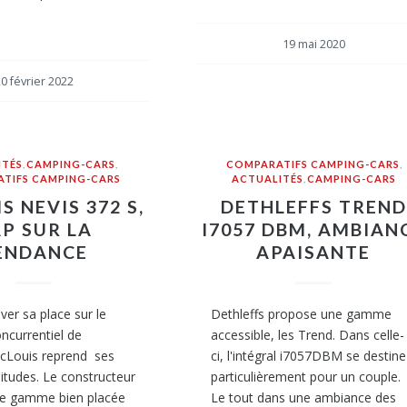
19 mai 2020
0 février 2022
ITÉS
,
CAMPING-CARS
,
COMPARATIFS CAMPING-CARS
,
TIFS CAMPING-CARS
ACTUALITÉS
,
CAMPING-CARS
S NEVIS 372 S,
DETHLEFFS TREND
P SUR LA
I7057 DBM, AMBIAN
ENDANCE
APAISANTE
ver sa place sur le
Dethleffs propose une gamme
ncurrentiel de
accessible, les Trend. Dans celle-
 McLouis reprend ses
ci, l'intégral i7057DBM se destine
tudes. Le constructeur
particulièrement pour un couple.
e gamme bien placée
Le tout dans une ambiance des