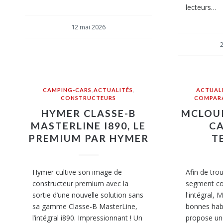
lecteurs…
12 mai 2026
2
CAMPING-CARS
,
ACTUALITÉS
,
ACTUAL
CONSTRUCTEURS
COMPARA
HYMER CLASSE-B
MCLOUI
MASTERLINE I890, LE
CA
PREMIUM PAR HYMER
T
Hymer cultive son image de
Afin de trou
constructeur premium avec la
segment co
sortie d’une nouvelle solution sans
l'intégral,
sa gamme Classe-B MasterLine,
bonnes habi
l’intégral i890. Impressionnant ! Un
propose un