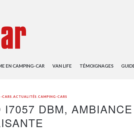
ME EN CAMPING-CAR
VAN LIFE
TÉMOIGNAGES
GUID
G-CARS
,
ACTUALITÉS
,
CAMPING-CARS
 I7057 DBM, AMBIANCE
AISANTE