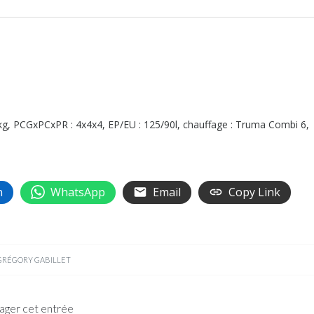
40kg, PCGxPCxPR : 4x4x4, EP/EU : 125/90l, chauffage : Truma Combi 6,
n
WhatsApp
Email
Copy Link
GRÉGORY GABILLET
ager cet entrée