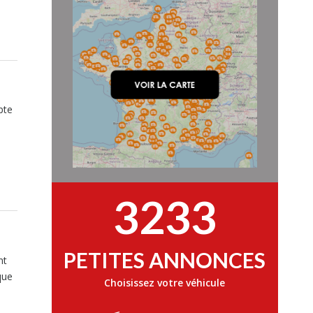
pte
3233
PETITES ANNONCES
nt
que
Choisissez votre véhicule