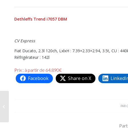
Dethleffs Trend i7057 DBM
CV Express
Fiat Ducato, 2.3l 120ch, LxlxH : 7.39×2.33×2.94, 3.5t, CU : 4
Réfrigérateur : 142l
Prix : à partir de 64.890€
Facebook
Share on X
LinkedI
Carado i338, toujours
PAR
aussi bien placé
Part