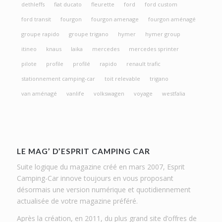
dethleffs
fiat ducato
fleurette
ford
ford custom
ford transit
fourgon
fourgon amenage
fourgon aménagé
groupe rapido
groupe trigano
hymer
hymer group
itineo
knaus
laika
mercedes
mercedes sprinter
pilote
profile
profilé
rapido
renault trafic
stationnement camping-car
toit relevable
trigano
van aménagé
vanlife
volkswagen
voyage
westfalia
LE MAG’ D’ESPRIT CAMPING CAR
Suite logique du magazine créé en mars 2007, Esprit
Camping-Car innove toujours en vous proposant
désormais une version numérique et quotidiennement
actualisée de votre magazine préféré.
Après la création, en 2011, du plus grand site d’offres de