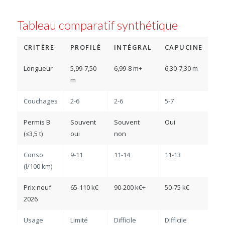
Tableau comparatif synthétique
CRITÈRE
PROFILÉ
INTÉGRAL
CAPUCINE
F
Longueur
5,99-7,50
6,99-8 m+
6,30-7,30 m
5,4
m
Couchages
2-6
2-6
5-7
2-4
Permis B
Souvent
Souvent
Oui
To
(≤3,5 t)
oui
non
Conso
9-11
11-14
11-13
7-9
(l/100 km)
Prix neuf
65-110 k€
90-200 k€+
50-75 k€
55-
2026
Usage
Limité
Difficile
Difficile
Exc