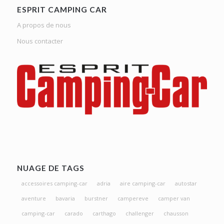
ESPRIT CAMPING CAR
A propos de nous
Nous contacter
NUAGE DE TAGS
accessoires camping-car
adria
aire camping-car
autostar
aventure
bavaria
burstner
campereve
camper van
camping-car
carado
carthago
challenger
chausson