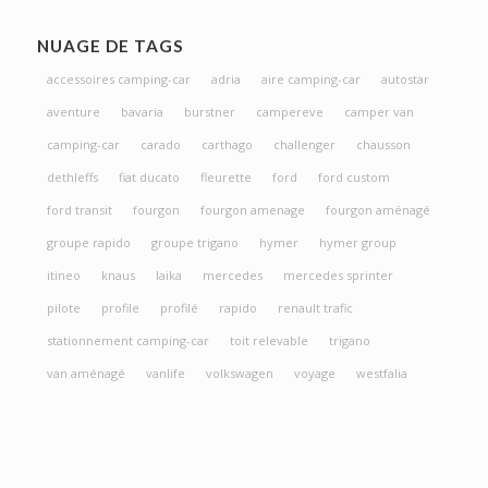
NUAGE DE TAGS
accessoires camping-car
adria
aire camping-car
autostar
aventure
bavaria
burstner
campereve
camper van
camping-car
carado
carthago
challenger
chausson
dethleffs
fiat ducato
fleurette
ford
ford custom
ford transit
fourgon
fourgon amenage
fourgon aménagé
groupe rapido
groupe trigano
hymer
hymer group
itineo
knaus
laika
mercedes
mercedes sprinter
pilote
profile
profilé
rapido
renault trafic
stationnement camping-car
toit relevable
trigano
van aménagé
vanlife
volkswagen
voyage
westfalia