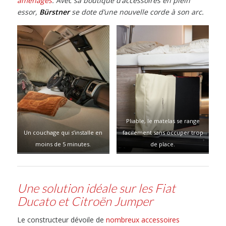
aménagés
. Avec sa boutique d’accessoires en plein
essor,
Bürstner
se dote d’une nouvelle corde à son arc.
Pliable, le matelas se range
Un couchage qui s’installe en
facilement sans occuper trop
moins de 5 minutes.
de place.
Une solution idéale sur les Fiat
Ducato et Citroën Jumper
Le constructeur dévoile de
nombreux accessoires