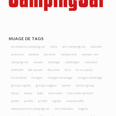
NUAGE DE TAGS
accessoires camping-car
adria
aire camping-car
autostar
aventure
bavaria
burstner
campereve
camper van
camping-car
carado
carthago
challenger
chausson
dethleffs
fiat ducato
fleurette
ford
ford custom
ford transit
fourgon
fourgon amenage
fourgon aménagé
groupe rapido
groupe trigano
hymer
hymer group
itineo
knaus
laika
mercedes
mercedes sprinter
pilote
profile
profilé
rapido
renault trafic
stationnement camping-car
toit relevable
trigano