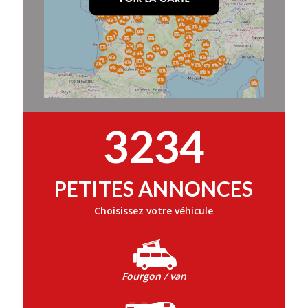
3234
PETITES ANNONCES
Choisissez votre véhicule
Fourgon / van