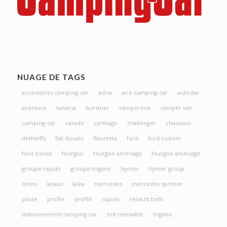
NUAGE DE TAGS
accessoires camping-car
adria
aire camping-car
autostar
aventure
bavaria
burstner
campereve
camper van
camping-car
carado
carthago
challenger
chausson
dethleffs
fiat ducato
fleurette
ford
ford custom
ford transit
fourgon
fourgon amenage
fourgon aménagé
groupe rapido
groupe trigano
hymer
hymer group
itineo
knaus
laika
mercedes
mercedes sprinter
pilote
profile
profilé
rapido
renault trafic
stationnement camping-car
toit relevable
trigano