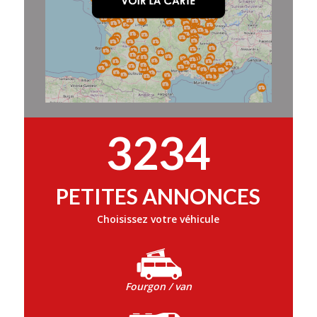
3234
PETITES ANNONCES
Choisissez votre véhicule
Fourgon / van