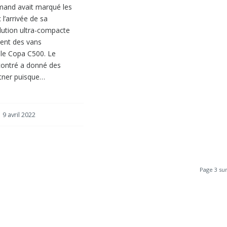
mand avait marqué les
 l’arrivée de sa
lution ultra-compacte
ent des vans
le Copa C500. Le
contré a donné des
tner puisque…
9 avril 2022
Page 3 sur