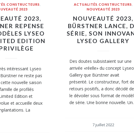
TÉS
,
CONSTRUCTEURS
,
ACTUALITÉS
,
CONSTRUCTEURS
,
UVEAUTÉ 2023
NOUVEAUTÉ 2023
EAUTÉ 2023,
NOUVEAUTÉ 2023,
NER REPENSE
BÜRSTNER LANCE, 
ODÈLES LYSEO
SÉRIE, SON INNOVA
ITED EDITION
LYSEO GALLERY
PRIVILÈGE
Des doutes subsistaient sur une
arrivée «réelle» du concept Lyse
rès intéressant Lyseo
Gallery que Bürstner avait
 Bürstner ne reste pas
présenté. Le constructeur, fort d
r cette nouvelle saison
retours positifs, a donc décidé d
amille de profilés
le dévoiler sous format de modè
imited Edition et
de série. Une bonne nouvelle. U
volue et accueille deux
mplantations. La
7 juillet 2022