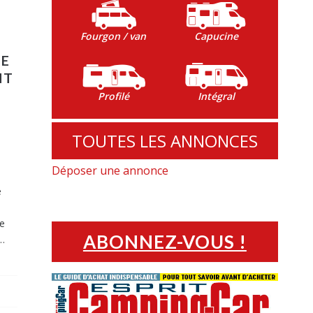
Fourgon / van
Capucine
DE
NT
Profilé
Intégral
TOUTES LES ANNONCES
o
Déposer une annonce
e
e
le
ABONNEZ-VOUS !
n…