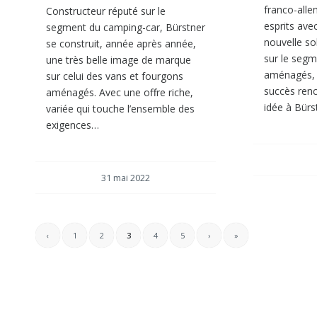
franco-alle
Constructeur réputé sur le
esprits avec
segment du camping-car, Bürstner
nouvelle so
se construit, année après année,
sur le segm
une très belle image de marque
aménagés, 
sur celui des vans et fourgons
succès ren
aménagés. Avec une offre riche,
idée à Bürs
variée qui touche l’ensemble des
exigences…
31 mai 2022
‹
1
2
3
4
5
›
»