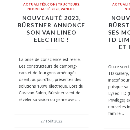
ACTUALITÉS
,
CONSTRUCTEURS
,
ACTUALI
NOUVEAUTÉ 2023
,
VANLIFE
NO
NOUVEAUTÉ 2023,
NOUV
BÜRSTNER ANNONCE
BÜRST
SON VAN LINEO
SES M
ELECTRIC !
TD LIM
ET 
La prise de conscience est réelle.
Les constructeurs de camping-
Outre son t
cars et de fourgons aménagés
TD Gallery,
osent, aujourd’hui, présentés des
inactif pou
solutions 100% électrique. Lors du
puisque sa f
Caravan Salon, Bürstner vient de
Lyseo TD (L
révéler sa vision du genre avec…
Privilège) é
nouvelles i
famille…
27 août 2022