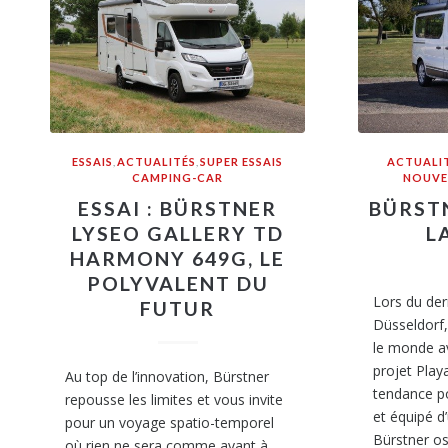
ESSAIS
,
ACTUALITÉS
,
SUPER ESSAIS
ACTUALI
CAMPING-CAR
NOUVE
ESSAI : BÜRSTNER
BÜRST
LYSEO GALLERY TD
L
HARMONY 649G, LE
POLYVALENT DU
Lors du der
FUTUR
Düsseldorf,
le monde a
projet Pla
Au top de l’innovation, Bürstner
tendance po
repousse les limites et vous invite
et équipé d’
pour un voyage spatio-temporel
Bürstner o
où rien ne sera comme avant à