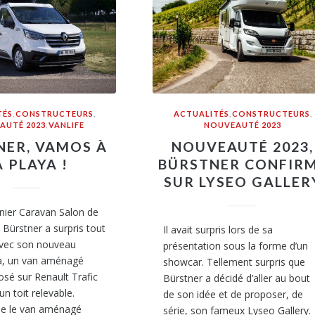
TÉS
,
CONSTRUCTEURS
,
ACTUALITÉS
,
CONSTRUCTEURS
,
AUTÉ 2023
,
VANLIFE
NOUVEAUTÉ 2023
NER, VAMOS À
NOUVEAUTÉ 2023,
A PLAYA !
BÜRSTNER CONFIR
SUR LYSEO GALLER
nier Caravan Salon de
 Bürstner a surpris tout
Il avait surpris lors de sa
vec son nouveau
présentation sous la forme d’un
ya, un van aménagé
showcar. Tellement surpris que
sé sur Renault Trafic
Bürstner a décidé d’aller au bout
un toit relevable.
de son idée et de proposer, de
se le van aménagé
série, son fameux Lyseo Gallery.