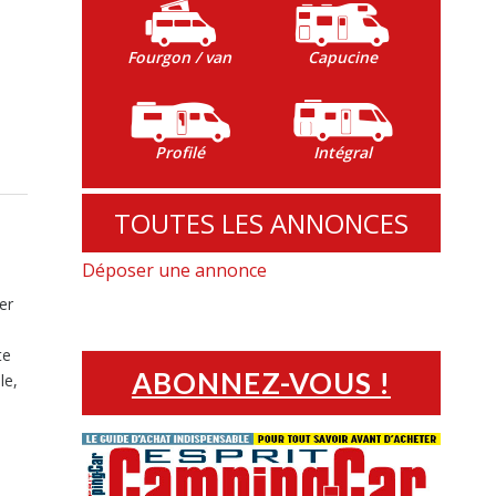
Fourgon / van
Capucine
Profilé
Intégral
TOUTES LES ANNONCES
Déposer une annonce
er
te
ABONNEZ-VOUS !
le,