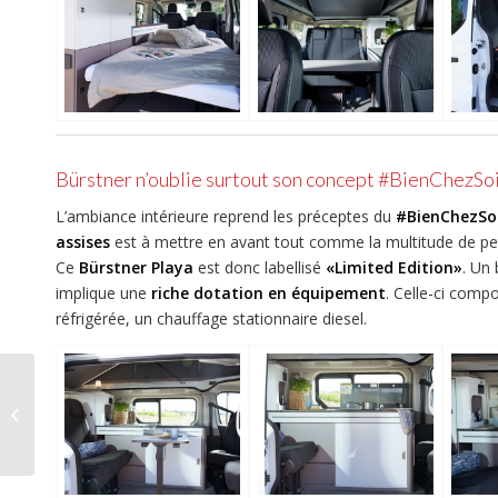
Bürstner n’oublie surtout son concept #BienChezSo
L’ambiance intérieure reprend les préceptes du
#BienChezSo
assises
est à mettre en avant tout comme la multitude de petit
Ce
Bürstner
Playa
est donc labellisé
«Limited Edition»
. Un
implique une
riche dotation en équipement
. Celle-ci comp
réfrigérée, un chauffage stationnaire diesel.
Rapido V65XL, le
voyage en famille