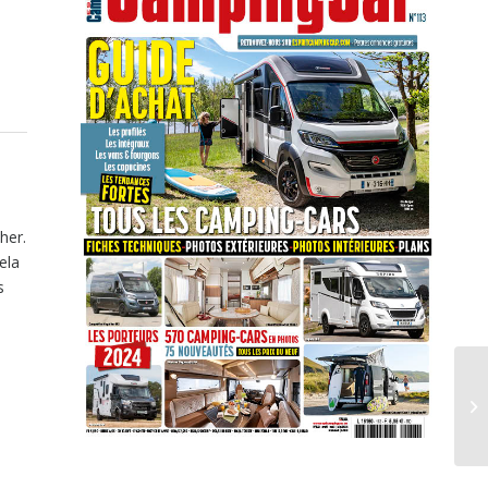
her.
ela
s