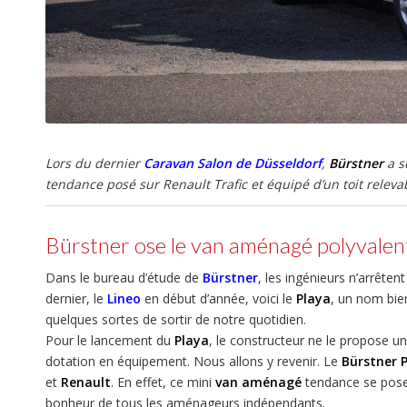
Lors du dernier
Caravan Salon de Düsseldorf
,
Bürstner
a s
tendance posé sur Renault Trafic et équipé d’un toit releva
Bürstner ose le van aménagé polyvalent
Dans le bureau d’étude de
Bürstner
, les ingénieurs n’arrête
dernier, le
Lineo
en début d’année, voici le
Playa
, un nom bie
quelques sortes de sortir de notre quotidien.
Pour le lancement du
Playa
, le constructeur ne le propose 
dotation en équipement. Nous allons y revenir. Le
Bürstner 
et
Renault
. En effet, ce mini
van aménagé
tendance se pose 
bonheur de tous les aménageurs indépendants.