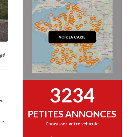
agé
3234
en
PETITES ANNONCES
e
nde
Choisissez votre véhicule