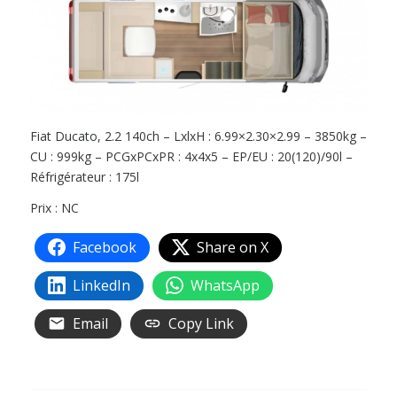
Fiat Ducato, 2.2 140ch – LxlxH : 6.99×2.30×2.99 – 3850kg –
CU : 999kg – PCGxPCxPR : 4x4x5 – EP/EU : 20(120)/90l –
Réfrigérateur : 175l
Prix : NC
Facebook
Share on X
LinkedIn
WhatsApp
Email
Copy Link