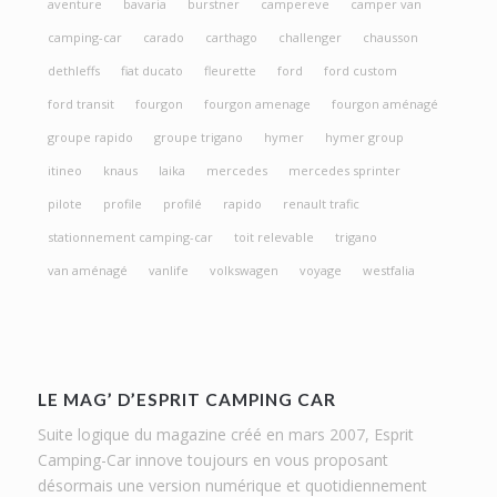
aventure
bavaria
burstner
campereve
camper van
camping-car
carado
carthago
challenger
chausson
dethleffs
fiat ducato
fleurette
ford
ford custom
ford transit
fourgon
fourgon amenage
fourgon aménagé
groupe rapido
groupe trigano
hymer
hymer group
itineo
knaus
laika
mercedes
mercedes sprinter
pilote
profile
profilé
rapido
renault trafic
stationnement camping-car
toit relevable
trigano
van aménagé
vanlife
volkswagen
voyage
westfalia
LE MAG’ D’ESPRIT CAMPING CAR
Suite logique du magazine créé en mars 2007, Esprit
Camping-Car innove toujours en vous proposant
désormais une version numérique et quotidiennement