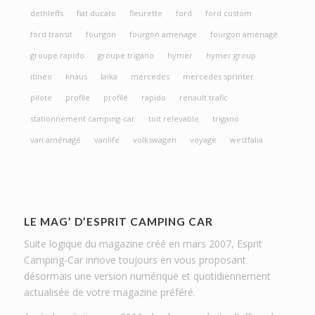
dethleffs
fiat ducato
fleurette
ford
ford custom
ford transit
fourgon
fourgon amenage
fourgon aménagé
groupe rapido
groupe trigano
hymer
hymer group
itineo
knaus
laika
mercedes
mercedes sprinter
pilote
profile
profilé
rapido
renault trafic
stationnement camping-car
toit relevable
trigano
van aménagé
vanlife
volkswagen
voyage
westfalia
LE MAG’ D’ESPRIT CAMPING CAR
Suite logique du magazine créé en mars 2007, Esprit
Camping-Car innove toujours en vous proposant
désormais une version numérique et quotidiennement
actualisée de votre magazine préféré.