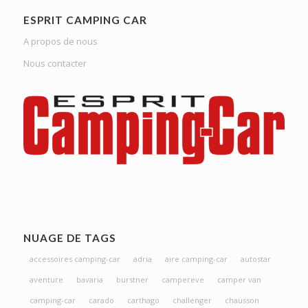
ESPRIT CAMPING CAR
A propos de nous
Nous contacter
NUAGE DE TAGS
accessoires camping-car
adria
aire camping-car
autostar
aventure
bavaria
burstner
campereve
camper van
camping-car
carado
carthago
challenger
chausson