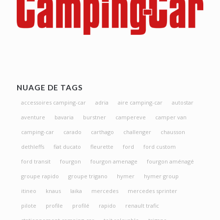
NUAGE DE TAGS
accessoires camping-car
adria
aire camping-car
autostar
aventure
bavaria
burstner
campereve
camper van
camping-car
carado
carthago
challenger
chausson
dethleffs
fiat ducato
fleurette
ford
ford custom
ford transit
fourgon
fourgon amenage
fourgon aménagé
groupe rapido
groupe trigano
hymer
hymer group
itineo
knaus
laika
mercedes
mercedes sprinter
pilote
profile
profilé
rapido
renault trafic