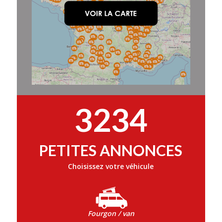
3234
PETITES ANNONCES
Choisissez votre véhicule
Fourgon / van