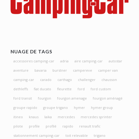
NUAGE DE TAGS
accessoires camping-car
adria
aire camping-car
autostar
aventure
bavaria
burstner
campereve
camper van
camping-car
carado
carthago
challenger
chausson
dethleffs
fiat ducato
fleurette
ford
ford custom
ford transit
fourgon
fourgon amenage
fourgon aménagé
groupe rapido
groupe trigano
hymer
hymer group
itineo
knaus
laika
mercedes
mercedes sprinter
pilote
profile
profilé
rapido
renault trafic
stationnement camping-car
toit relevable
trigano