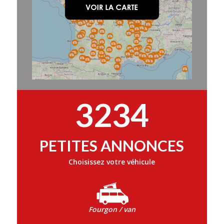
3234
PETITES ANNONCES
Choisissez votre véhicule
Fourgon / van