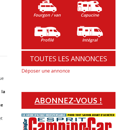
Fourgon / van
Capucine
Profilé
Intégral
TOUTES LES ANNONCES
Déposer une annonce
que
 la
ABONNEZ-VOUS !
ue
et