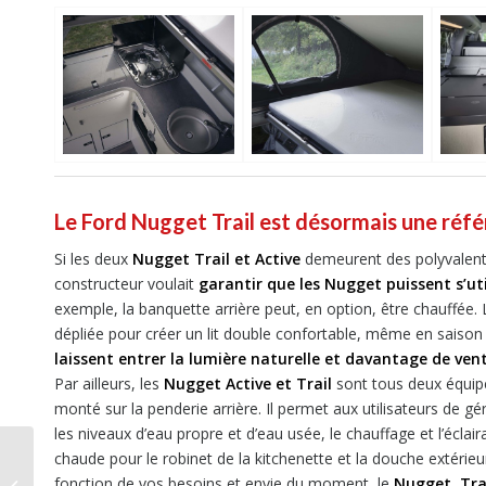
Le Ford Nugget Trail est désormais une réf
Si les deux
Nugget Trail et Active
demeurent des polyvalents
constructeur voulait
garantir que les Nugget puissent s’util
exemple, la banquette arrière peut, en option, être chauffée
dépliée pour créer un lit double confortable, même en saison 
laissent entrer la lumière naturelle et davantage de ven
Par ailleurs, les
Nugget Active et Trail
sont tous deux équip
monté sur la penderie arrière. Il permet aux utilisateurs de gér
les niveaux d’eau propre et d’eau usée, le chauffage et l’écla
chaude pour le robinet de la kitchenette et la douche extérieu
SUPER ESSAI :
fonction de vos besoins et envie du moment, le
Nugget, Trai
Volkswagen ID. Buzz,