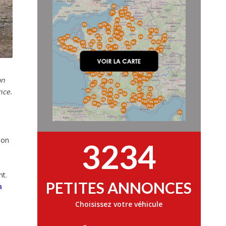
on
nce.
son
3234
nt.
PETITES ANNONCES
m
Choisissez votre véhicule