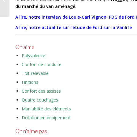
du marché du van aménagé
.
le plaisir de l’audace
A lire, notre interview de Louis-Carl Vignon, PDG de Ford
A lire, notre actualité sur l’étude de Ford sur la Vanlife
On aime
Polyvalence
Confort de conduite
Toit relevable
Finitions
Confort des assises
Quatre couchages
Maniabilité des éléments
Dotation en équipement
On n’aime pas