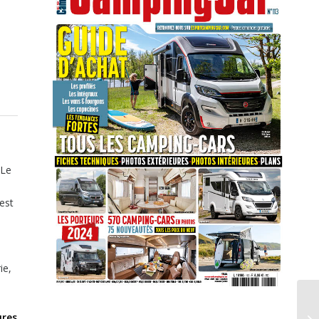
 Le
est
ie,
ures