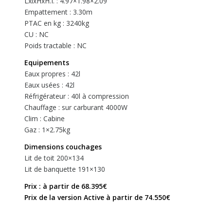
LxlxHxH.I. : 4.97×1.98×2.09
Empattement : 3.30m
PTAC en kg : 3240kg
CU : NC
Poids tractable : NC
Equipements
Eaux propres : 42l
Eaux usées : 42l
Réfrigérateur : 40l à compression
Chauffage : sur carburant 4000W
Clim : Cabine
Gaz : 1×2.75kg
Dimensions couchages
Lit de toit 200×134
Lit de banquette 191×130
Prix : à partir de 68.395€
Prix de la version Active à partir de 74.550€