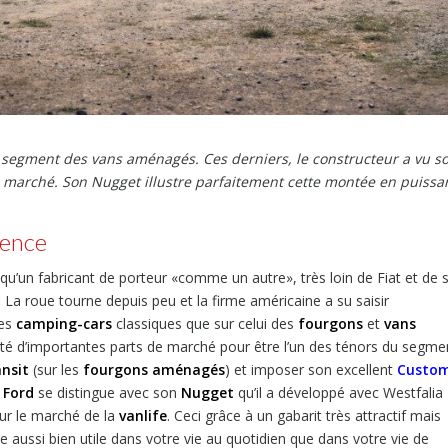
le segment des vans aménagés. Ces derniers, le constructeur a vu s
u marché. Son Nugget illustre parfaitement cette montée en puissa
rence
 qu’un fabricant de porteur «comme un autre», très loin de Fiat et de 
La roue tourne depuis peu et la firme américaine a su saisir
es
camping-cars
classiques que sur celui des
fourgons
et
vans
ignoté d’importantes parts de marché pour être l’un des ténors du segme
nsit
(sur les
fourgons aménagés
) et imposer son excellent
Custo
e
Ford
se distingue avec son
Nugget
qu’il a développé avec Westfalia
sur le marché de la
vanlife
. Ceci grâce à un gabarit très attractif mais
re aussi bien utile dans votre vie au quotidien que dans votre vie de