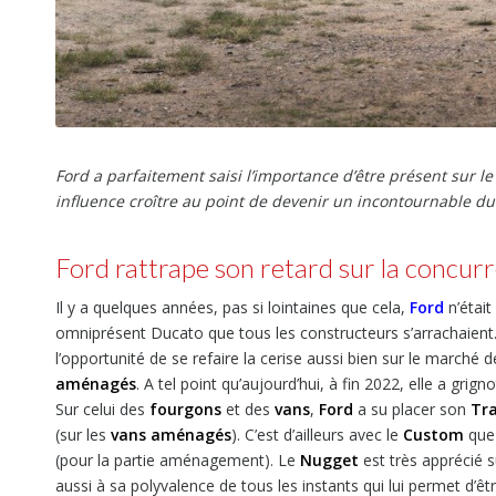
Ford a parfaitement saisi l’importance d’être présent sur 
influence croître au point de devenir un incontournable d
Ford rattrape son retard sur la concur
Il y a quelques années, pas si lointaines que cela,
Ford
n’était
omniprésent Ducato que tous les constructeurs s’arrachaient. 
l’opportunité de se refaire la cerise aussi bien sur le marché d
aménagés
. A tel point qu’aujourd’hui, à fin 2022, elle a gr
Sur celui des
fourgons
et des
vans
,
Ford
a su placer son
Tra
(sur les
vans aménagés
). C’est d’ailleurs avec le
Custom
qu
(pour la partie aménagement). Le
Nugget
est très apprécié 
aussi à sa polyvalence de tous les instants qui lui permet d’êt