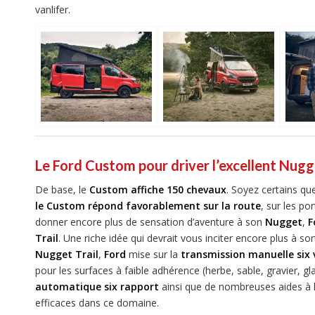
vanlifer.
Le Ford Custom pour driver l’excellent Nug
De base, le
Custom affiche 150 chevaux
. Soyez certains qu
le Custom répond favorablement sur la route
, sur les po
donner encore plus de sensation d’aventure à son
Nugget
,
F
Trail
. Une riche idée qui devrait vous inciter encore plus à so
Nugget Trail
,
Ford
mise sur la
transmission manuelle six 
pour les surfaces à faible adhérence (herbe, sable, gravier, gl
automatique six rapport
ainsi que de nombreuses aides à 
efficaces dans ce domaine.