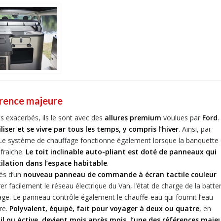
érence majeure
 exacerbés, ils le sont avec des
allures premium
voulues par
Ford
.
iser et se vivre par tous les temps, y compris l’hiver
. Ainsi, par
. Le système de chauffage fonctionne également lorsque la banquette 
fraiche.
Le toit inclinable auto-pliant est doté de panneaux qui
tilation dans l’espace habitable
.
és d’un
nouveau panneau de commande à écran tactile couleur
er facilement le réseau électrique du Van, l’état de charge de la batter
irage. Le panneau contrôle également le chauffe-eau qui fournit l’eau
re.
Polyvalent, équipé, fait pour voyager à deux ou quatre
, en
l ou Active, devient mois après mois, l’une des références maje