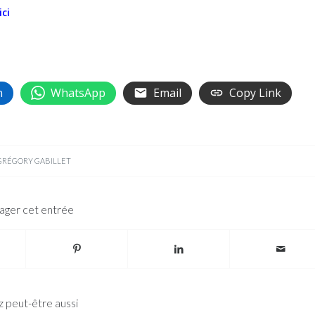
ci
n
WhatsApp
Email
Copy Link
GRÉGORY GABILLET
ager cet entrée
 peut-être aussi