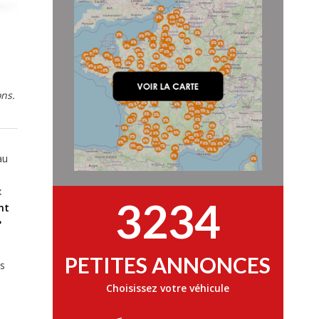
ons.
au
x
3234
nt
?
PETITES ANNONCES
es
Choisissez votre véhicule