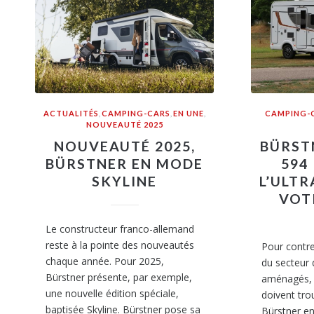
ACTUALITÉS
,
CAMPING-CARS
,
EN UNE
,
CAMPING-
NOUVEAUTÉ 2025
NOUVEAUTÉ 2025,
BÜRST
BÜRSTNER EN MODE
594
SKYLINE
L’ULT
VOT
Le constructeur franco-allemand
reste à la pointe des nouveautés
Pour contre
chaque année. Pour 2025,
du secteur 
Bürstner présente, par exemple,
aménagés, 
une nouvelle édition spéciale,
doivent tro
baptisée Skyline. Bürstner pose sa
Bürstner en