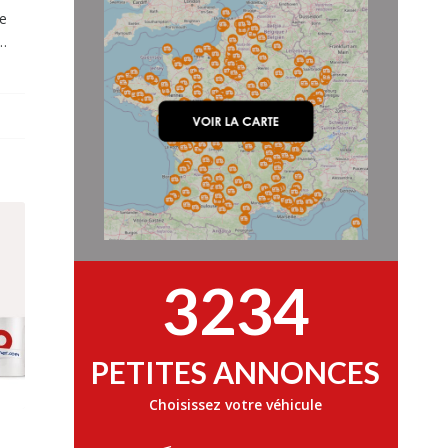
le
n…
3234
PETITES ANNONCES
Choisissez votre véhicule