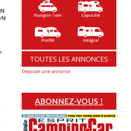
UN
Fourgon / van
Capucine
ON
Profilé
Intégral
le
TOUTES LES ANNONCES
Déposer une annonce
e
ABONNEZ-VOUS !