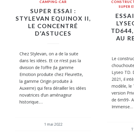
CAMPING-CAR
CONSTRUC
SUPER 
SUPER ESSAI :
ESSA
STYLEVAN EQUINOX II,
LYSE
LE CONCENTRÉ
TD644,
D’ASTUCES
AU R
Chez Stylevan, on a de la suite
Le construc
dans les idées. Et ce n’est pas la
chouchoute 
division de l’offre (la gamme
Lyseo TD. 
Emotion produite chez Fleurette,
2021, il in
la gamme Origin produite à
modèle, le 
Auxerre) qui fera dérailler les idées
version Priv
novatrices d’un aménageur
de 6m99- Au
historique.…
Immense…
1 mai 2022
1