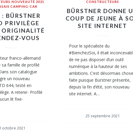
TEURS
,
NOUVEAUTÉ 2021
,
CONSTRUCTEURS
ESSAIS CAMPING-CAR
BÜRSTNER DONNE 
I : BÜRSTNER
COUP DE JEUNE À S
O PRIVILÈGE
SITE INTERNET
 ORIGINALITÉ
ENDEZ-VOUS
Pour le spécialiste du
#BienchezSoi, il était inconcevab
teur franco-allemand
de ne pas disposer d’un outil
sa famille de profilé
numérique à la hauteur de ses
Dans son catalogue
ambitions. C’est désormais chos
tègre un nouveau
faite puisque Bürstner présente,
TD 644, testé en
depuis la fin d’été, son nouveau
ilège. A retenir- Profilé
site internet. A…
cun lit fixe-
25 septembre 2021
1 octobre 2021