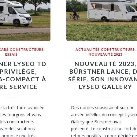
CARS
,
CONSTRUCTEURS
,
ACTUALITÉS
,
CONSTRUCTEURS
,
ESSAIS
NOUVEAUTÉ 2023
NER LYSEO TD
NOUVEAUTÉ 2023,
 PRIVILÈGE,
BÜRSTNER LANCE, 
RA-COMPACT À
SÉRIE, SON INNOVA
RE SERVICE
LYSEO GALLERY
r la très forte avancée
Des doutes subsistaient sur une
des fourgons et vans
arrivée «réelle» du concept Lyse
les constructeurs
Gallery que Bürstner avait
uver des solutions.
présenté. Le constructeur, fort d
 propose une très
retours positifs, a donc décidé d