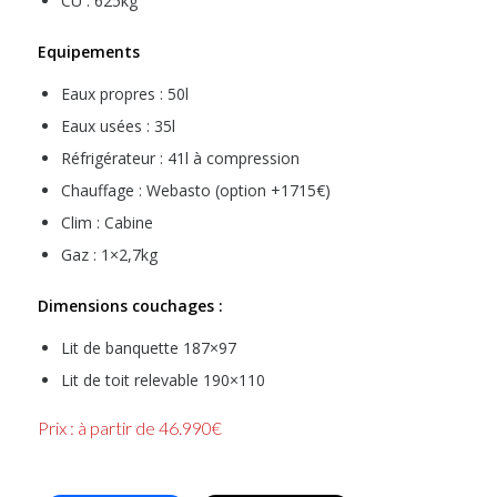
CU : 625kg
Equipements
Eaux propres : 50l
Eaux usées : 35l
Réfrigérateur : 41l à compression
Chauffage : Webasto (option +1715€)
Clim : Cabine
Gaz : 1×2,7kg
Dimensions couchages :
Lit de banquette 187×97
Lit de toit relevable 190×110
Prix : à partir de 46.990€