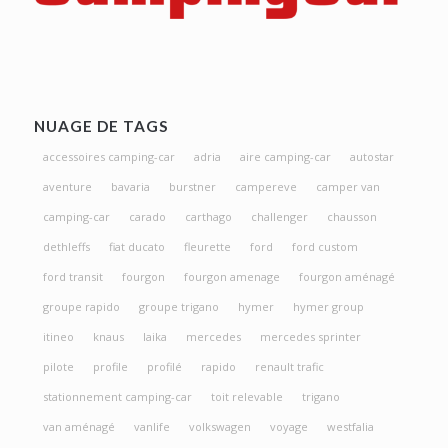
NUAGE DE TAGS
accessoires camping-car
adria
aire camping-car
autostar
aventure
bavaria
burstner
campereve
camper van
camping-car
carado
carthago
challenger
chausson
dethleffs
fiat ducato
fleurette
ford
ford custom
ford transit
fourgon
fourgon amenage
fourgon aménagé
groupe rapido
groupe trigano
hymer
hymer group
itineo
knaus
laika
mercedes
mercedes sprinter
pilote
profile
profilé
rapido
renault trafic
stationnement camping-car
toit relevable
trigano
van aménagé
vanlife
volkswagen
voyage
westfalia