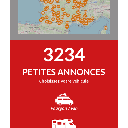
3234
PETITES ANNONCES
Choisissez votre véhicule
Fourgon / van