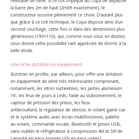
relevable de série. Si ce toit implique au Copa de dépasser
la barre des 2m de haut (2m09 exactement), le
constructeur assume pleinement ce choix. D’autant plus
que grâce à ce toit technique, le Copa dispose ainsi d’un
second couchage, cette fois-ci dans des dimensions plus
généreuses (190×110), qui, comme vous vous en doutez,
vous donne cette possibilité tant appréciée de dormir à la
belle étoile.
Une riche dotation en équipement
Bürstner en profite, par ailleurs, pour offrir une dotation
en équipement de série très intéressante comprenant,
notamment, les vitres surteintées, les jantes aluminium
16’, les feux de jours à Leds, l’aide au stationnement, le
capteur de pression des pneus, les feux
antibrouillard, le régulateur de vitesse, le volant gainé cuir
et le système audio avec écran multifonctions, palette
au volant, commande vocale, Bluetooth et prises USB,
sans oublier le réfrigérateur à compression 40l et 50l de
capacité en eaux propres (35l en eaux usées).