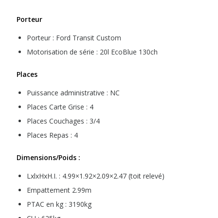
Porteur
Porteur : Ford Transit Custom
Motorisation de série : 20l EcoBlue 130ch
Places
Puissance administrative : NC
Places Carte Grise : 4
Places Couchages : 3/4
Places Repas : 4
Dimensions/Poids :
LxlxHxH.I. : 4.99×1.92×2.09×2.47 (toit relevé)
Empattement 2.99m
PTAC en kg : 3190kg