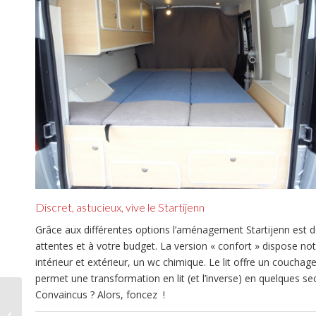
Discret, astucieux, vive le Startijenn
Grâce aux différentes options l’aménagement Startijenn est d
attentes et à votre budget. La version « confort » dispose no
intérieur et extérieur, un wc chimique. Le lit offre un couch
permet une transformation en lit (et l’inverse) en quelques s
Convaincus ? Alors, foncez !
Blackroll Pillow,
l’oreiller qui change