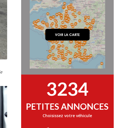
le
3234
PETITES ANNONCES
Choisissez votre véhicule