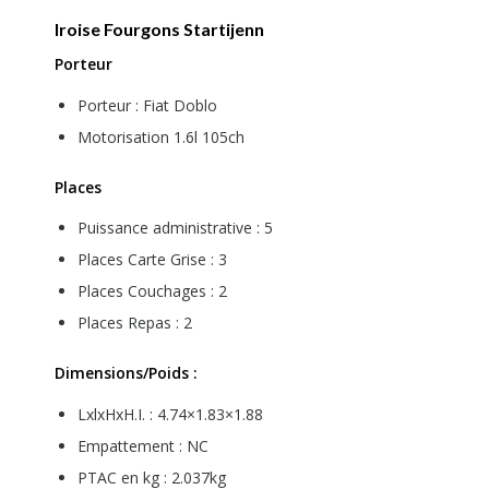
Iroise Fourgons Startijenn
Porteur
Porteur : Fiat Doblo
Motorisation 1.6l 105ch
Places
Puissance administrative : 5
Places Carte Grise : 3
Places Couchages : 2
Places Repas : 2
Dimensions/Poids :
LxlxHxH.I. : 4.74×1.83×1.88
Empattement : NC
PTAC en kg : 2.037kg