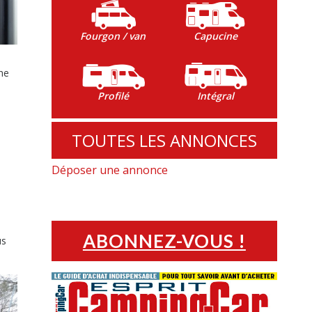
Fourgon / van
Capucine
he
Profilé
Intégral
TOUTES LES ANNONCES
Déposer une annonce
ABONNEZ-VOUS !
us