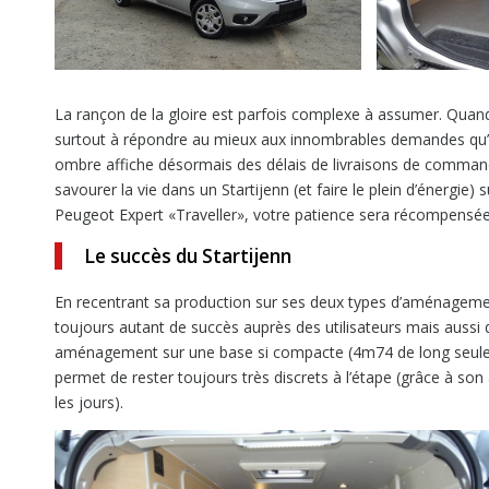
La rançon de la gloire est parfois complexe à assumer. Quand 
surtout à répondre au mieux aux innombrables demandes qu’il r
ombre affiche désormais des délais de livraisons de command
savourer la vie dans un Startijenn (et faire le plein d’énerg
Peugeot Expert «Traveller», votre patience sera récompensé
Le succès du Startijenn
En recentrant sa production sur ses deux types d’aménagement
toujours autant de succès auprès des utilisateurs mais aussi
aménagement sur une base si compacte (4m74 de long seuleme
permet de rester toujours très discrets à l’étape (grâce à son
les jours).