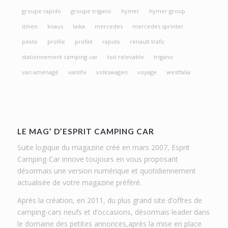
groupe rapido
groupe trigano
hymer
hymer group
itineo
knaus
laika
mercedes
mercedes sprinter
pilote
profile
profilé
rapido
renault trafic
stationnement camping-car
toit relevable
trigano
van aménagé
vanlife
volkswagen
voyage
westfalia
LE MAG’ D’ESPRIT CAMPING CAR
Suite logique du magazine créé en mars 2007, Esprit
Camping-Car innove toujours en vous proposant
désormais une version numérique et quotidiennement
actualisée de votre magazine préféré.
Après la création, en 2011, du plus grand site d’offres de
camping-cars neufs et d’occasions, désormais leader dans
le domaine des petites annonces,après la mise en place