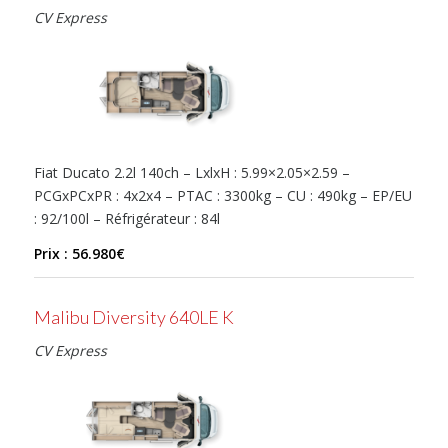
CV Express
Fiat Ducato 2.2l 140ch – LxlxH : 5.99×2.05×2.59 –
PCGxPCxPR : 4x2x4 – PTAC : 3300kg – CU : 490kg – EP/EU
: 92/100l – Réfrigérateur : 84l
Prix : 56.980€
Malibu Diversity 640LE K
CV Express