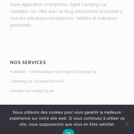
d’une application smartphone, Esprit Camping-Car
complète son offre avec un blog rédactionnel accessible à
tous les utilisateurs (smartphone, tablette et ordinateur
personnel).
NOS SERVICES
Publicité – Communiquer sur Esprit Camping Car
Camping car occasion et neuf
Vendre son camping car
Nous utilisons des cookies pour vous garantir la meilleure
expérience sur notre site web. Si vous continuez à utiliser ce
site, nous supposerons que vous en êtes satisfait.
Le Mag d'Esprit Camping Car | Netlight solutions © 2020 | Tous droits
OK