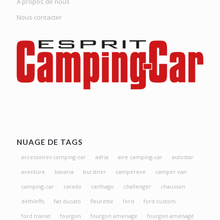
A propos de nous
Nous contacter
NUAGE DE TAGS
accessoires camping-car
adria
aire camping-car
autostar
aventure
bavaria
burstner
campereve
camper van
camping-car
carado
carthago
challenger
chausson
dethleffs
fiat ducato
fleurette
ford
ford custom
ford transit
fourgon
fourgon amenage
fourgon aménagé