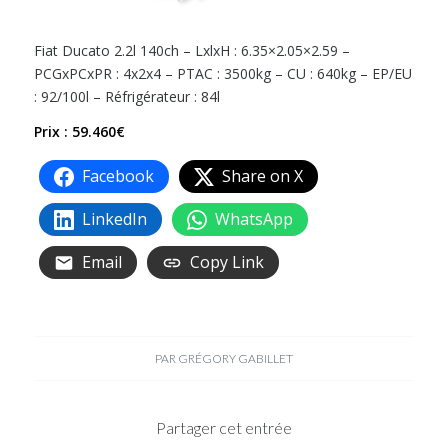
Fiat Ducato 2.2l 140ch – LxlxH : 6.35×2.05×2.59 –
PCGxPCxPR : 4x2x4 – PTAC : 3500kg – CU : 640kg – EP/EU
: 92/100l – Réfrigérateur : 84l
Prix : 59.460€
Facebook
Share on X
LinkedIn
WhatsApp
Email
Copy Link
PAR
GRÉGORY GABILLET
Partager cet entrée