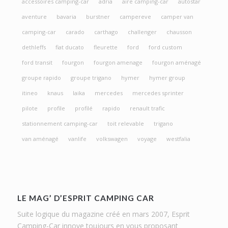
accessoires camping-car
adria
aire camping-car
autostar
aventure
bavaria
burstner
campereve
camper van
camping-car
carado
carthago
challenger
chausson
dethleffs
fiat ducato
fleurette
ford
ford custom
ford transit
fourgon
fourgon amenage
fourgon aménagé
groupe rapido
groupe trigano
hymer
hymer group
itineo
knaus
laika
mercedes
mercedes sprinter
pilote
profile
profilé
rapido
renault trafic
stationnement camping-car
toit relevable
trigano
van aménagé
vanlife
volkswagen
voyage
westfalia
LE MAG’ D’ESPRIT CAMPING CAR
Suite logique du magazine créé en mars 2007, Esprit
Camping-Car innove toujours en vous proposant