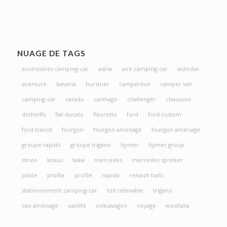
NUAGE DE TAGS
accessoires camping-car
adria
aire camping-car
autostar
aventure
bavaria
burstner
campereve
camper van
camping-car
carado
carthago
challenger
chausson
dethleffs
fiat ducato
fleurette
ford
ford custom
ford transit
fourgon
fourgon amenage
fourgon aménagé
groupe rapido
groupe trigano
hymer
hymer group
itineo
knaus
laika
mercedes
mercedes sprinter
pilote
profile
profilé
rapido
renault trafic
stationnement camping-car
toit relevable
trigano
van aménagé
vanlife
volkswagen
voyage
westfalia