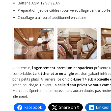
Batterie AGM 12 V / 92 Ah
Préparation (jeu de câbles) pour verrouillage central porte 
Chauffage à air pulsé additionnel en cabine
A l’intérieur,
l’agencement premium et spacieux
présente 
confortable.
La kitchenette en angle
est d’un gabarit intére
bons petits plats. A l’arrière, ce
Chic C-Line T4.9LE accueille
grand couchage. Devant,
la salle d’eau privative vous com
Mercedes Sprinter, ne comptez, sans aucun doute, pas moin
allemand.
Facebook
Share on X
LinkedI