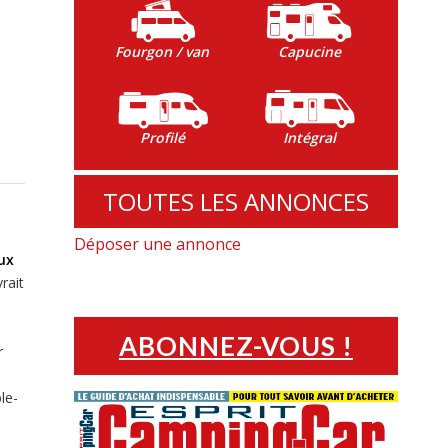
Fourgon / van
Capucine
Profilé
Intégral
TOUTES LES ANNONCES
Déposer une annonce
ux
rait
s
ABONNEZ-VOUS !
r
le-