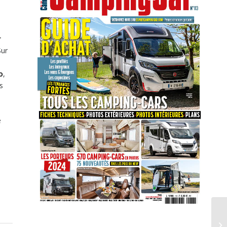
r
Sur
o
,
s
e