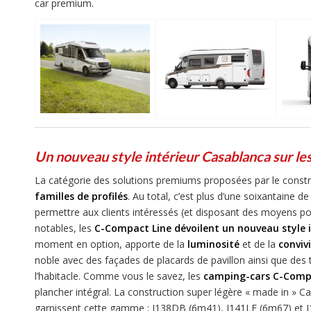
car premium.
Un nouveau style intérieur Casablanca sur l
La catégorie des solutions premiums proposées par le cons
familles de profilés
. Au total, c’est plus d’une soixantaine
permettre aux clients intéressés (et disposant des moyens pou
notables, les
C-Compact Line dévoilent un nouveau style 
moment en option, apporte de la
luminosité
et de la
convivi
noble avec des façades de placards de pavillon ainsi que des tir
l’habitacle. Comme vous le savez, les
camping-cars
C-Comp
plancher intégral. La construction super légère « made in » C
garnissent cette gamme : I138DB (6m41), I141LE (6m67) et I