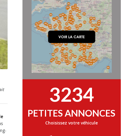
3234
it
PETITES ANNONCES
le
Choisissez votre véhicule
ns
ing-