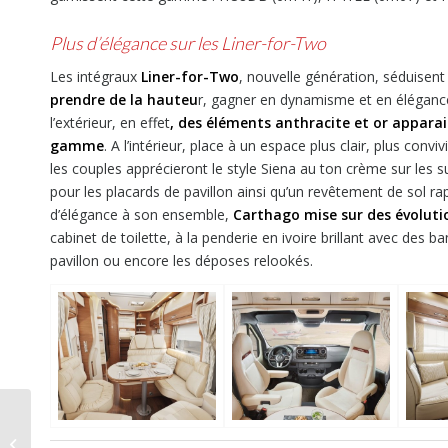
Plus d’élégance sur les Liner-for-Two
Les intégraux
Liner-for-Two
, nouvelle génération, séduisent
prendre de la hauteu
r, gagner en dynamisme et en élégance.
l’extérieur, en effet
, des éléments anthracite et or appara
gamme
. A l’intérieur, place à un espace plus clair, plus conv
les couples apprécieront le style Siena au ton crème sur les s
pour les placards de pavillon ainsi qu’un revêtement de sol r
d’élégance à son ensemble,
Carthago mise sur des évolutio
cabinet de toilette, à la penderie en ivoire brillant avec des 
pavillon ou encore les déposes relookés.
Nouveauté 2023
Hymer Venture S, le