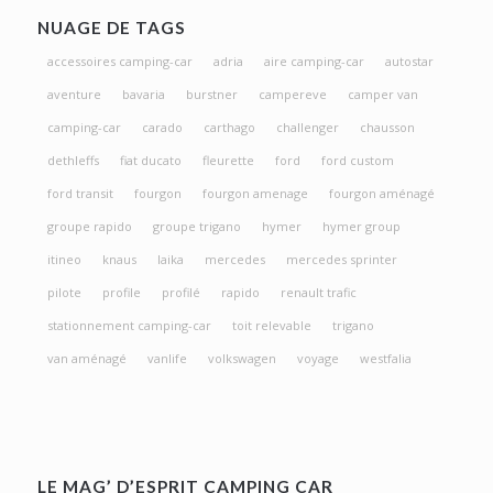
NUAGE DE TAGS
accessoires camping-car
adria
aire camping-car
autostar
aventure
bavaria
burstner
campereve
camper van
camping-car
carado
carthago
challenger
chausson
dethleffs
fiat ducato
fleurette
ford
ford custom
ford transit
fourgon
fourgon amenage
fourgon aménagé
groupe rapido
groupe trigano
hymer
hymer group
itineo
knaus
laika
mercedes
mercedes sprinter
pilote
profile
profilé
rapido
renault trafic
stationnement camping-car
toit relevable
trigano
van aménagé
vanlife
volkswagen
voyage
westfalia
LE MAG’ D’ESPRIT CAMPING CAR