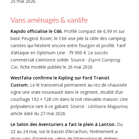
25 mai 2026.
Vans aménagés & vanlife
Rapido officialise le C66.
Profilé compact de 6,99 m sur
base Peugeot Boxer, le C66 vise pile la cible des camping-
caristes qui hésitent encore entre fourgon et profilé. Tarif
d’attaque en Optimum Line : 79 900 €. Le succès
commercial s’annonce solide. Source :
Esprit Camping
Car
, fiche modèle publiée le 26 mai 2026.
Westfalia confirme le Kipling sur Ford Transit
Custom.
Le lit transversal permanent au rez-de-chaussée
signe une vraie nouveauté dans le segment, doublé d’un
couchage 192 × 128 cm dans le toit relevable maison. Une
polyvalence rare à ce gabarit. Source :
Utilitaire Magazine
,
article daté du 27 mai 2026.
Le Salon des Aventuriers a fait le plein à Lanton.
Du
22 au 24 mai, sur le bassin d’Arcachon, l’évènement a
réuni vans d’aventure, vélos de bikepacking et ateliers