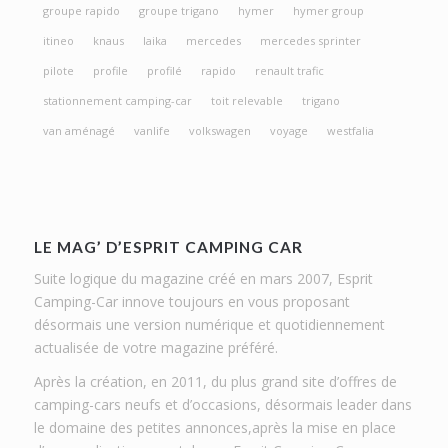
groupe rapido
groupe trigano
hymer
hymer group
itineo
knaus
laika
mercedes
mercedes sprinter
pilote
profile
profilé
rapido
renault trafic
stationnement camping-car
toit relevable
trigano
van aménagé
vanlife
volkswagen
voyage
westfalia
LE MAG’ D’ESPRIT CAMPING CAR
Suite logique du magazine créé en mars 2007, Esprit
Camping-Car innove toujours en vous proposant
désormais une version numérique et quotidiennement
actualisée de votre magazine préféré.
Après la création, en 2011, du plus grand site d’offres de
camping-cars neufs et d’occasions, désormais leader dans
le domaine des petites annonces,après la mise en place