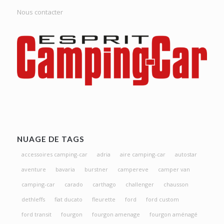
Nous contacter
NUAGE DE TAGS
accessoires camping-car
adria
aire camping-car
autostar
aventure
bavaria
burstner
campereve
camper van
camping-car
carado
carthago
challenger
chausson
dethleffs
fiat ducato
fleurette
ford
ford custom
ford transit
fourgon
fourgon amenage
fourgon aménagé