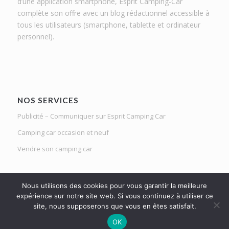
d’une application smartphone, Esprit Camping-Car
complète son offre avec un blog rédactionnel accessible à
tous les utilisateurs (smartphone, tablette et ordinateur
personnel).
NOS SERVICES
Publicité – Communiquer sur Esprit Camping Car
Camping car occasion et neuf
Vendre son camping car
Nous utilisons des cookies pour vous garantir la meilleure
expérience sur notre site web. Si vous continuez à utiliser ce
site, nous supposerons que vous en êtes satisfait.
Le Mag d'Esprit Camping Car | Netlight solutions © 2020 | Tous droits
OK
réservés |
Mentions légales