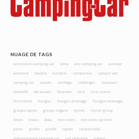
NUAGE DE TAGS
accessoires camping-car
adria
aire camping-car
autostar
aventure
bavaria
burstner
campereve
camper van
camping-car
carado
carthago
challenger
chausson
dethleffs
fiat ducato
fleurette
ford
ford custom
ford transit
fourgon
fourgon amenage
fourgon aménagé
groupe rapido
groupe trigano
hymer
hymer group
itineo
knaus
laika
mercedes
mercedes sprinter
pilote
profile
profilé
rapido
renault trafic
stationnement camping-car
toit relevable
trigano