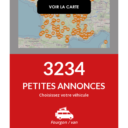
3234
PETITES ANNONCES
Choisissez votre véhicule
Fourgon / van