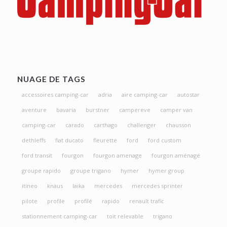
NUAGE DE TAGS
accessoires camping-car
adria
aire camping-car
autostar
aventure
bavaria
burstner
campereve
camper van
camping-car
carado
carthago
challenger
chausson
dethleffs
fiat ducato
fleurette
ford
ford custom
ford transit
fourgon
fourgon amenage
fourgon aménagé
groupe rapido
groupe trigano
hymer
hymer group
itineo
knaus
laika
mercedes
mercedes sprinter
pilote
profile
profilé
rapido
renault trafic
stationnement camping-car
toit relevable
trigano