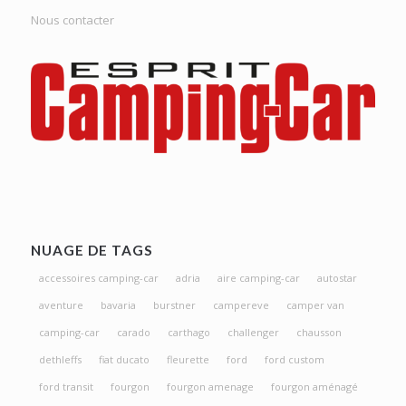
Nous contacter
NUAGE DE TAGS
accessoires camping-car
adria
aire camping-car
autostar
aventure
bavaria
burstner
campereve
camper van
camping-car
carado
carthago
challenger
chausson
dethleffs
fiat ducato
fleurette
ford
ford custom
ford transit
fourgon
fourgon amenage
fourgon aménagé