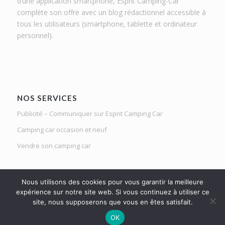
d’une application smartphone, Esprit Camping-Car
complète son offre avec un blog rédactionnel accessible à
tous les utilisateurs (smartphone, tablette et ordinateur
personnel).
NOS SERVICES
Publicité – Communiquer sur Esprit Camping Car
Camping car occasion et neuf
Vendre son camping car
Nous utilisons des cookies pour vous garantir la meilleure
expérience sur notre site web. Si vous continuez à utiliser ce
site, nous supposerons que vous en êtes satisfait.
Le Mag d'Esprit Camping Car | Netlight solutions © 2020 | Tous droits
OK
réservés |
Mentions légales