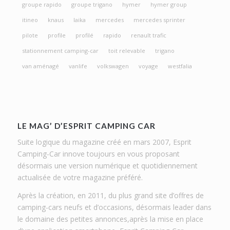
groupe rapido
groupe trigano
hymer
hymer group
itineo
knaus
laika
mercedes
mercedes sprinter
pilote
profile
profilé
rapido
renault trafic
stationnement camping-car
toit relevable
trigano
van aménagé
vanlife
volkswagen
voyage
westfalia
LE MAG’ D’ESPRIT CAMPING CAR
Suite logique du magazine créé en mars 2007, Esprit
Camping-Car innove toujours en vous proposant
désormais une version numérique et quotidiennement
actualisée de votre magazine préféré.
Après la création, en 2011, du plus grand site d’offres de
camping-cars neufs et d’occasions, désormais leader dans
le domaine des petites annonces,après la mise en place