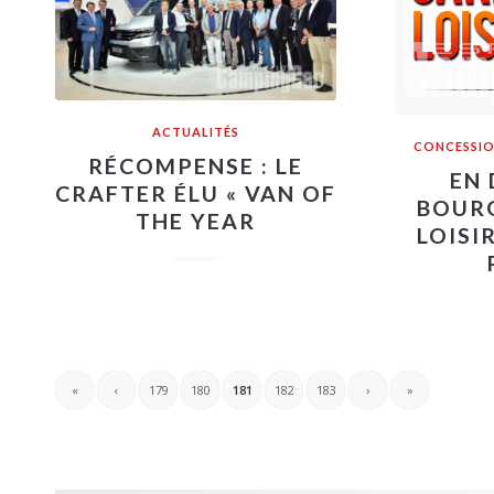
ACTUALITÉS
CONCESSIO
RÉCOMPENSE : LE
EN 
CRAFTER ÉLU « VAN OF
BOURG
THE YEAR
LOISI
«
‹
179
180
181
182
183
›
»