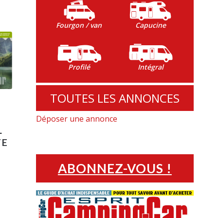
Fourgon / van
Capucine
Profilé
Intégral
TOUTES LES ANNONCES
Déposer une annonce
L
TE
ABONNEZ-VOUS !