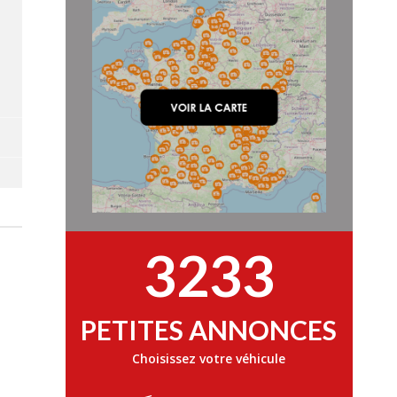
e
3233
PETITES ANNONCES
Choisissez votre véhicule