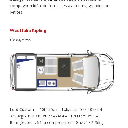
compagnon idéal de toutes les aventures, grandes ou
petites.
Westfalia Kipling
CV Express
Ford Custom – 2.0l 136ch – Lxlxh : 5.45×2.28×2.04 –
3200kg – PCGxPCxPR : 4x4x4 – EP/EU : 50/50l –
Réfrigérateur : 51l à compression – Gaz : 1×2.75kg