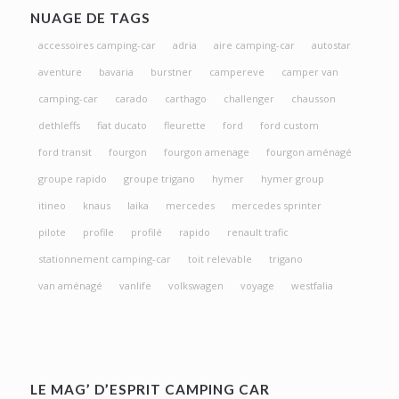
NUAGE DE TAGS
accessoires camping-car
adria
aire camping-car
autostar
aventure
bavaria
burstner
campereve
camper van
camping-car
carado
carthago
challenger
chausson
dethleffs
fiat ducato
fleurette
ford
ford custom
ford transit
fourgon
fourgon amenage
fourgon aménagé
groupe rapido
groupe trigano
hymer
hymer group
itineo
knaus
laika
mercedes
mercedes sprinter
pilote
profile
profilé
rapido
renault trafic
stationnement camping-car
toit relevable
trigano
van aménagé
vanlife
volkswagen
voyage
westfalia
LE MAG’ D’ESPRIT CAMPING CAR