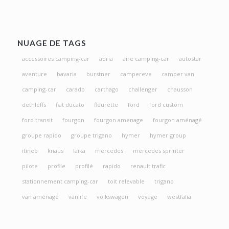
NUAGE DE TAGS
accessoires camping-car
adria
aire camping-car
autostar
aventure
bavaria
burstner
campereve
camper van
camping-car
carado
carthago
challenger
chausson
dethleffs
fiat ducato
fleurette
ford
ford custom
ford transit
fourgon
fourgon amenage
fourgon aménagé
groupe rapido
groupe trigano
hymer
hymer group
itineo
knaus
laika
mercedes
mercedes sprinter
pilote
profile
profilé
rapido
renault trafic
stationnement camping-car
toit relevable
trigano
van aménagé
vanlife
volkswagen
voyage
westfalia