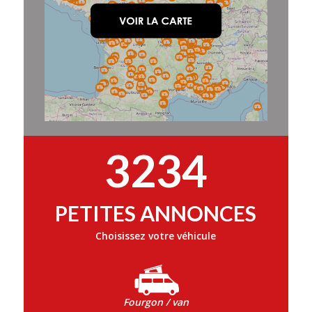
3234
PETITES ANNONCES
Choisissez votre véhicule
Fourgon / van