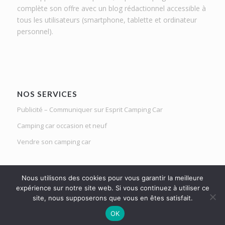
complète son offre avec un blog rédactionnel accessible à
tous les utilisateurs (smartphone, tablette et ordinateur
personnel).
NOS SERVICES
Publicité – Communiquer sur Esprit Camping Car
Camping car occasion et neuf
Vendre son camping car
Nous utilisons des cookies pour vous garantir la meilleure
expérience sur notre site web. Si vous continuez à utiliser ce
site, nous supposerons que vous en êtes satisfait.
Le Mag d'Esprit Camping Car | Netlight solutions © 2020 | Tous droits
OK
réservés |
Mentions légales