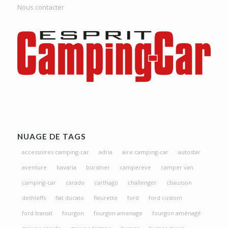
Nous contacter
NUAGE DE TAGS
accessoires camping-car
adria
aire camping-car
autostar
aventure
bavaria
burstner
campereve
camper van
camping-car
carado
carthago
challenger
chausson
dethleffs
fiat ducato
fleurette
ford
ford custom
ford transit
fourgon
fourgon amenage
fourgon aménagé