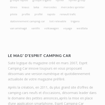
groupe rapido
groupe trigano
hymer
hymer group
itineo
knaus
laika
mercedes
mercedes sprinter
pilote
profile
profilé
rapido
renault trafic
stationnement camping-car
toit relevable
trigano
van aménagé
vanlife
volkswagen
voyage
westfalia
LE MAG’ D’ESPRIT CAMPING CAR
Suite logique du magazine créé en mars 2007, Esprit
Camping-Car innove toujours en vous proposant
désormais une version numérique et quotidiennement
actualisée de votre magazine préféré.
Après la création, en 2011, du plus grand site d’offres de
camping-cars neufs et d’occasions, désormais leader dans
le domaine des petites annonces,après la mise en place
d’une application smartphone, Esprit Camping-Car