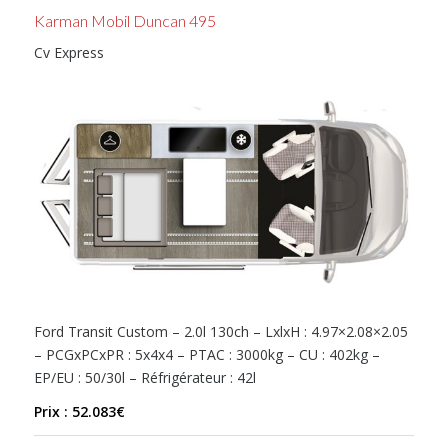
Karman Mobil Duncan 495
Cv Express
Ford Transit Custom – 2.0l 130ch – LxlxH : 4.97×2.08×2.05
– PCGxPCxPR : 5x4x4 – PTAC : 3000kg – CU : 402kg –
EP/EU : 50/30l – Réfrigérateur : 42l
Prix : 52.083€