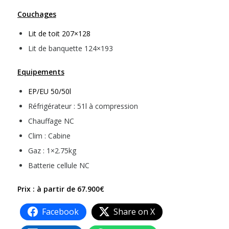
Couchages
Lit de toit 207×128
Lit de banquette 124×193
Equipements
EP/EU 50/50l
Réfrigérateur : 51l à compression
Chauffage NC
Clim : Cabine
Gaz : 1×2.75kg
Batterie cellule NC
Prix : à partir de 67.900€
Facebook
Share on X