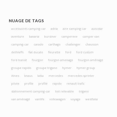
NUAGE DE TAGS
accessoires camping-car
adria
aire camping-car
autostar
aventure
bavaria
burstner
campereve
camper van
camping-car
carado
carthago
challenger
chausson
dethleffs
fiat ducato
fleurette
ford
ford custom
ford transit
fourgon
fourgon amenage
fourgon aménagé
groupe rapido
groupe trigano
hymer
hymer group
itineo
knaus
laika
mercedes
mercedes sprinter
pilote
profile
profilé
rapido
renault trafic
stationnement camping-car
toit relevable
trigano
van aménagé
vanlife
volkswagen
voyage
westfalia