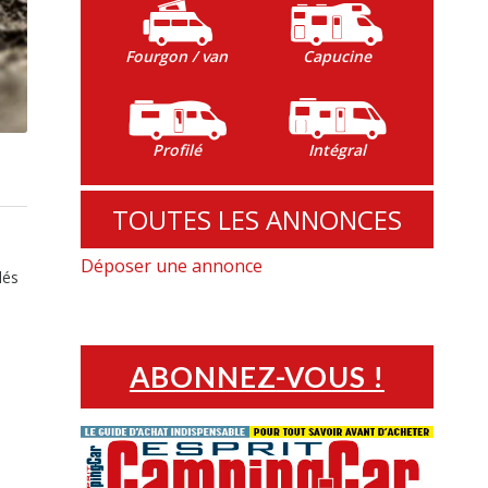
Fourgon / van
Capucine
Profilé
Intégral
TOUTES LES ANNONCES
Déposer une annonce
lés
ABONNEZ-VOUS !