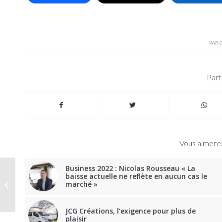
PAR
Part
Vous aimerez
Business 2022 : Nicolas Rousseau « La
Nouveauté 2018,
baisse actuelle ne reflète en aucun cas le
marché »
Bürstner City Car,
place au 4×4
JCG Créations, l’exigence pour plus de
plaisir