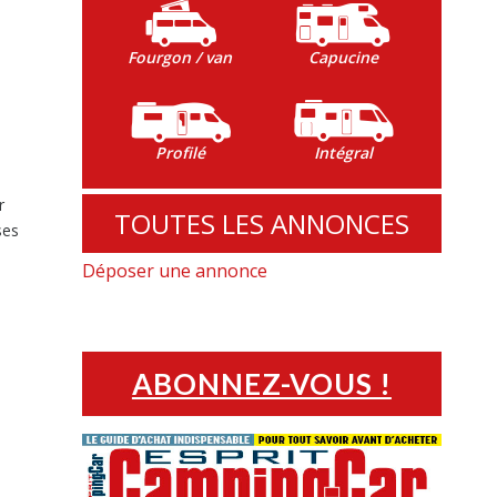
Fourgon / van
Capucine
Profilé
Intégral
r
TOUTES LES ANNONCES
ses
Déposer une annonce
ABONNEZ-VOUS !