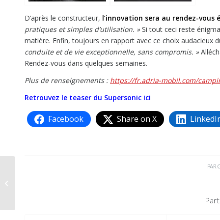
D’après le constructeur,
l’innovation sera au rendez-vous
pratiques et simples d’utilisation. »
Si tout ceci reste énigmat
matière. Enfin, toujours en rapport avec ce choix audacieux 
conduite et de vie exceptionnelle, sans compromis. »
Alléch
Rendez-vous dans quelques semaines.
Plus de renseignements :
https://fr.adria-mobil.com/campi
Retrouvez le teaser du Supersonic ici
Facebook
Share on X
LinkedI
PAR
ESSAI : Roller Team
Kronos 262TL, cap sur
la tendance
Part