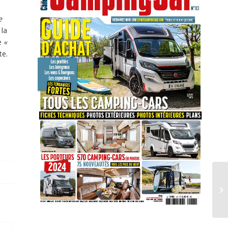
e
 la
de
«
te.