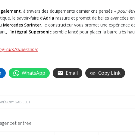
 également
, à travers des équipements dernier cris pensés
« pour êtr
ique, le savoir-faire d’
Adria
rassure et promet de belles avancées en
du
Mercedes Sprinter
, le constructeur vous promet une expérience 
ant,
l’intégral Supersonic
semble lancé pour placer la barre très hau
ng-cars/supersonic
n
WhatsApp
Email
Copy Link
GRÉGORY GABILLET
ager cet entrée