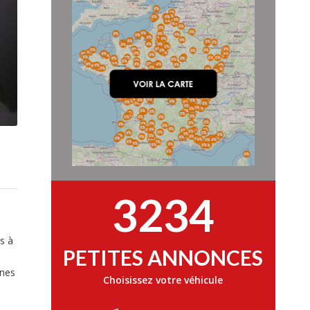
3234
s à
PETITES ANNONCES
ines
Choisissez votre véhicule