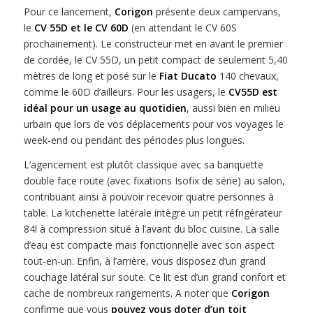
Pour ce lancement,
Corigon
présente deux campervans,
le
CV 55D et le CV 60D
(en attendant le CV 60S
prochainement). Le constructeur met en avant le premier
de cordée, le CV 55D, un petit compact de seulement 5,40
mètres de long et posé sur le
Fiat Ducato
140 chevaux,
comme le 60D d’ailleurs. Pour les usagers, le
CV55D est
idéal pour un usage au quotidien
, aussi bien en milieu
urbain que lors de vos déplacements pour vos voyages le
week-end ou pendant des périodes plus longues.
L’agencement est plutôt classique avec sa banquette
double face route (avec fixations Isofix de série) au salon,
contribuant ainsi à pouvoir recevoir quatre personnes à
table. La kitchenette latérale intègre un petit réfrigérateur
84l à compression situé à l’avant du bloc cuisine. La salle
d’eau est compacte mais fonctionnelle avec son aspect
tout-en-un. Enfin, à l’arrière, vous disposez d’un grand
couchage latéral sur soute. Ce lit est d’un grand confort et
cache de nombreux rangements. A noter que
Corigon
confirme que vous
pouvez vous doter d’un toit