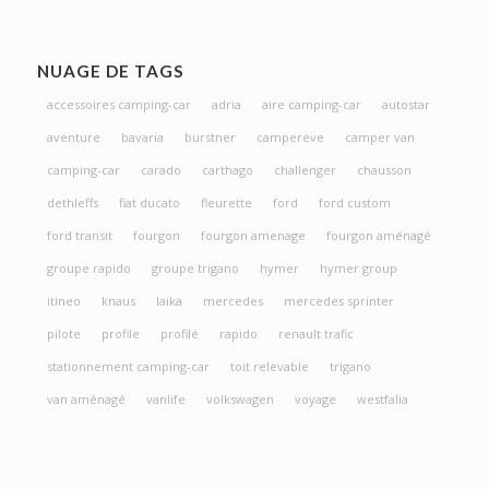
NUAGE DE TAGS
accessoires camping-car
adria
aire camping-car
autostar
aventure
bavaria
burstner
campereve
camper van
camping-car
carado
carthago
challenger
chausson
dethleffs
fiat ducato
fleurette
ford
ford custom
ford transit
fourgon
fourgon amenage
fourgon aménagé
groupe rapido
groupe trigano
hymer
hymer group
itineo
knaus
laika
mercedes
mercedes sprinter
pilote
profile
profilé
rapido
renault trafic
stationnement camping-car
toit relevable
trigano
van aménagé
vanlife
volkswagen
voyage
westfalia