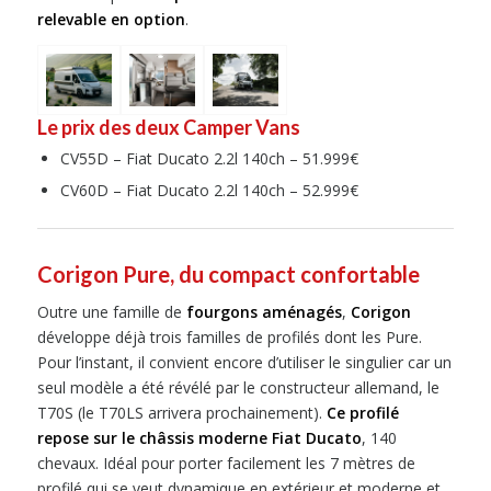
relevable en option
.
Le prix des deux Camper Vans
CV55D – Fiat Ducato 2.2l 140ch – 51.999€
CV60D – Fiat Ducato 2.2l 140ch – 52.999€
Corigon Pure, du compact confortable
Outre une famille de
fourgons aménagés
,
Corigon
développe déjà trois familles de profilés dont les Pure.
Pour l’instant, il convient encore d’utiliser le singulier car un
seul modèle a été révélé par le constructeur allemand, le
T70S (le T70LS arrivera prochainement).
Ce profilé
repose sur le châssis moderne Fiat Ducato
, 140
chevaux. Idéal pour porter facilement les 7 mètres de
profilé qui se veut dynamique en extérieur et moderne et