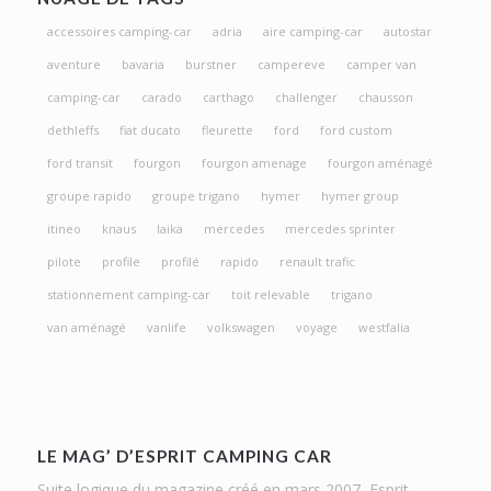
accessoires camping-car
adria
aire camping-car
autostar
aventure
bavaria
burstner
campereve
camper van
camping-car
carado
carthago
challenger
chausson
dethleffs
fiat ducato
fleurette
ford
ford custom
ford transit
fourgon
fourgon amenage
fourgon aménagé
groupe rapido
groupe trigano
hymer
hymer group
itineo
knaus
laika
mercedes
mercedes sprinter
pilote
profile
profilé
rapido
renault trafic
stationnement camping-car
toit relevable
trigano
van aménagé
vanlife
volkswagen
voyage
westfalia
LE MAG’ D’ESPRIT CAMPING CAR
Suite logique du magazine créé en mars 2007, Esprit