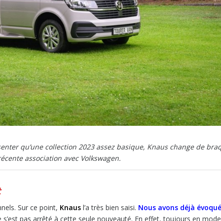
enter qu’une collection 2023 assez basique, Knaus change de bra
 récente association avec Volkswagen.
t
nels. Sur ce point,
Knaus
l’a très bien saisi.
Nous avons déjà évoqué
 s’est pas arrêté à cette seule nouveauté. En effet, toujours en mode