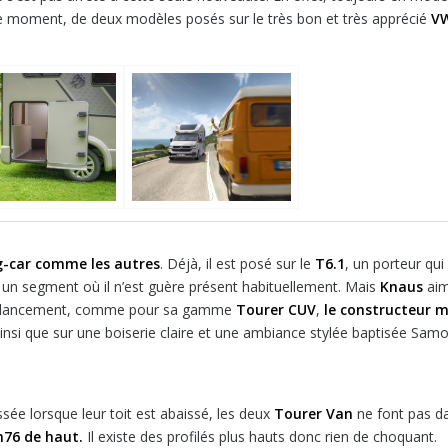
e moment, de deux modèles posés sur le très bon et très apprécié
V
-car comme les autres
. Déjà, il est posé sur le
T6.1
, un porteur qui 
r un segment où il n’est guère présent habituellement. Mais
Knaus
ai
 ce lancement, comme pour sa gamme
Tourer CUV
,
le constructeur m
insi que sur une boiserie claire et une ambiance stylée baptisée Samo
sée lorsque leur toit est abaissé, les deux
Tourer Van
ne font pas d
2m76 de haut.
Il existe des profilés plus hauts donc rien de choquant.