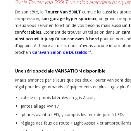
Sur le Tourer Van 500LT, un salon avec deux banquet
De son côté, le
Tourer Van 500LT
cumule lui aussi les atou
compression,
son garage hyper spacieux,
un grand compart
mieux vous servir en fonction de vos besoins mais aussi
un t
confortables
. Etonnant de trouver un tel salon dans un
cam
ainsi accueillir jusqu’à six convives à bord
pour un bon apér
d’appoint. A l’heure actuelle, nous n’avons aucune information
prochain
Caravan Salon de Düsseldorf.
Une série spéciale VANSATION disponible
Knaus annonce par ailleurs que ses deux Tourer Van sont disp
régal pour les gourmands d’équipements en plus. Jugez plutôt
cabine et parois latérales en gris Ascot,
jantes alliage VW 17″,
phares avant à LED, y compris les feux de jour à LED,
réglage des feux de route « Light Assist » et antibrouillard