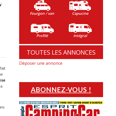
W
Fourgon / van
Capucine
Profilé
Intégral
TOUTES LES ANNONCES
Déposer une annonce
fait
me
ise
a.
ABONNEZ-VOUS !
ans