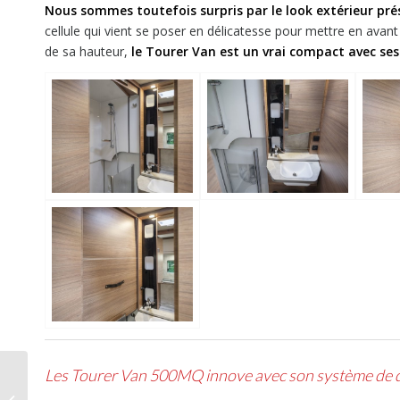
Nous sommes toutefois surpris par le look extérieur pré
cellule qui vient se poser en délicatesse pour mettre en avan
de sa hauteur,
le Tourer Van est un vrai compact avec se
Les Tourer Van 500MQ innove avec son système de
Nouveauté 2023,
Knaus Tourer CUV, la