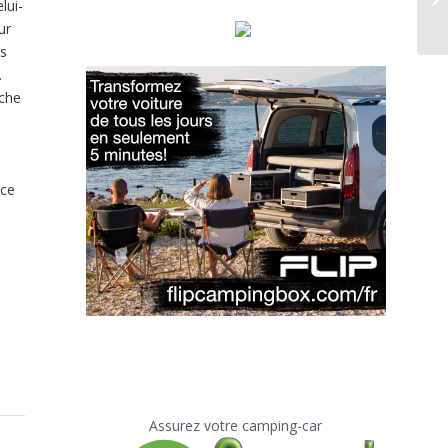
elui-
ur
ns
.
uche
nce
Assurez votre camping-car