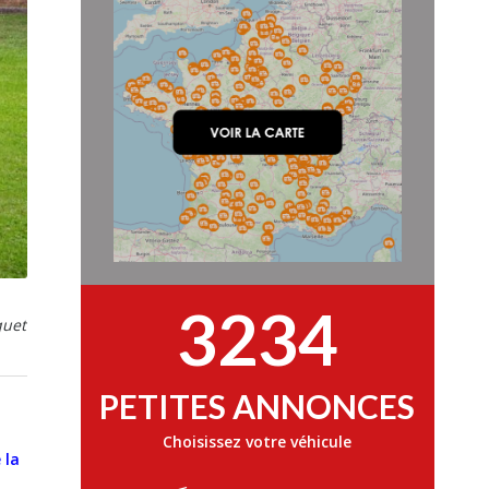
3234
quet
PETITES ANNONCES
Choisissez votre véhicule
 la