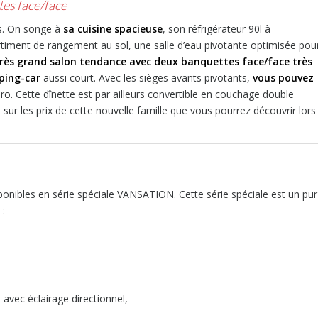
tes face/face
ts. On songe à
sa cuisine spacieuse
, son réfrigérateur 90l à
iment de rangement au sol, une salle d’eau pivotante optimisée pou
rès grand salon tendance avec deux banquettes face/face très
ping-car
aussi court. Avec les sièges avants pivotants,
vous pouvez
o. Cette dînette est par ailleurs convertible en couchage double
 sur les prix de cette nouvelle famille que vous pourrez découvrir lors
onibles en série spéciale VANSATION. Cette série spéciale est un pur
 :
s avec éclairage directionnel,