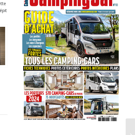
ette
épit