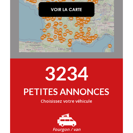
3234
PETITES ANNONCES
Choisissez votre véhicule
Fourgon / van