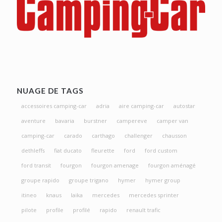
NUAGE DE TAGS
accessoires camping-car
adria
aire camping-car
autostar
aventure
bavaria
burstner
campereve
camper van
camping-car
carado
carthago
challenger
chausson
dethleffs
fiat ducato
fleurette
ford
ford custom
ford transit
fourgon
fourgon amenage
fourgon aménagé
groupe rapido
groupe trigano
hymer
hymer group
itineo
knaus
laika
mercedes
mercedes sprinter
pilote
profile
profilé
rapido
renault trafic