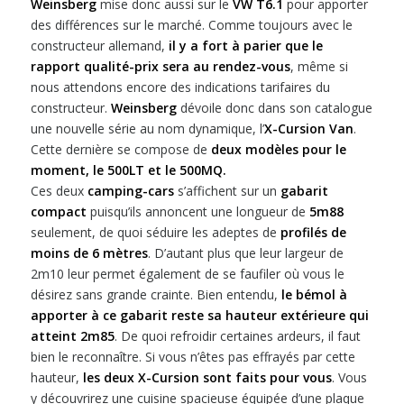
Weinsberg
mise donc aussi sur le
VW T6.1
pour apporter
des différences sur le marché. Comme toujours avec le
constructeur allemand,
il y a fort à parier que le
rapport qualité-prix sera au rendez-vous
, même si
nous attendons encore des indications tarifaires du
constructeur.
Weinsberg
dévoile donc dans son catalogue
une nouvelle série au nom dynamique, l’
X-Cursion Van
.
Cette dernière se compose de
deux modèles pour le
moment, le 500LT et le 500MQ.
Ces deux
camping-cars
s’affichent sur un
gabarit
compact
puisqu’ils annoncent une longueur de
5m88
seulement, de quoi séduire les adeptes de
profilés de
moins de 6 mètres
. D’autant plus que leur largeur de
2m10 leur permet également de se faufiler où vous le
désirez sans grande crainte. Bien entendu,
le bémol à
apporter à ce gabarit reste sa hauteur extérieure qui
atteint 2m85
. De quoi refroidir certaines ardeurs, il faut
bien le reconnaître. Si vous n’êtes pas effrayés par cette
hauteur,
les deux X-Cursion sont faits pour vous
. Vous
y découvrirez une cuisine spacieuse équipée d’une plaque