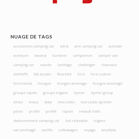
NUAGE DE TAGS
accessoires camping-car
adria
aire camping-car
autostar
aventure
bavaria
burstner
campereve
camper van
camping-car
carado
carthago
challenger
chausson
dethleffs
fiat ducato
fleurette
ford
ford custom
ford transit
fourgon
fourgon amenage
fourgon aménagé
groupe rapido
groupe trigano
hymer
hymer group
itineo
knaus
laika
mercedes
mercedes sprinter
pilote
profile
profilé
rapido
renault trafic
stationnement camping-car
toit relevable
trigano
van aménagé
vanlife
volkswagen
voyage
westfalia